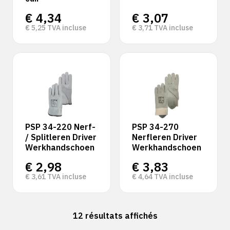
€
4,34
€
3,07
€
5,25
TVA incluse
€
3,71
TVA incluse
PSP 34-220 Nerf-
PSP 34-270
/ Splitleren Driver
Nerfleren Driver
Werkhandschoen
Werkhandschoen
€
2,98
€
3,83
€
3,61
TVA incluse
€
4,64
TVA incluse
12 résultats affichés