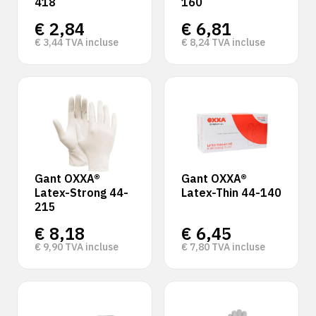
418
160
€
2,84
€
6,81
€
3,44
TVA incluse
€
8,24
TVA incluse
Gant OXXA®
Gant OXXA®
Latex-Strong 44-
Latex-Thin 44-140
215
€
8,18
€
6,45
€
9,90
TVA incluse
€
7,80
TVA incluse