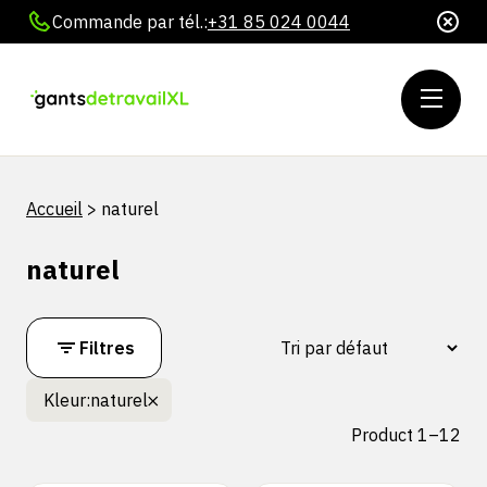
Commande par tél.:
+31 85 024 0044
Accueil
>
naturel
naturel
Filtres
Kleur:
naturel
Product 1–12