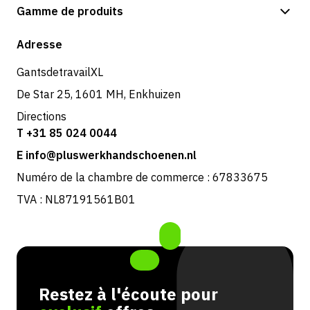
Options de paiement
Gamme de produits
Boutique
Adresse
GantsdetravailXL
De Star 25, 1601 MH, Enkhuizen
Directions
T +31 85 024 0044
E info@pluswerkhandschoenen.nl
Numéro de la chambre de commerce : 67833675
TVA : NL87191561B01
Restez à l'écoute pour