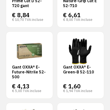
Prime Cut D 52-
Nature-Grip Cut E
720 gant
52-710
€
8,84
€
6,61
€
10,70
TVA incluse
€
8,00
TVA incluse
Gant OXXA® E-
Gant OXXA® E-
Future-Nitrile 52-
Green-B 52-110
500
€
4,13
€
1,60
€
5,00
TVA incluse
€
1,94
TVA incluse