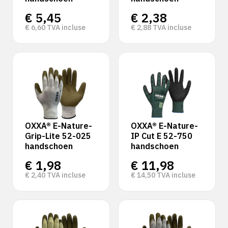
€
5,45
€
2,38
€
6,60
TVA incluse
€
2,88
TVA incluse
OXXA® E-Nature-
OXXA® E-Nature-
Grip-Lite 52-025
IP Cut E 52-750
handschoen
handschoen
€
1,98
€
11,98
€
2,40
TVA incluse
€
14,50
TVA incluse