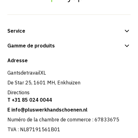
Service
Options de paiement
Gamme de produits
Boutique
Adresse
GantsdetravailXL
De Star 25, 1601 MH, Enkhuizen
Directions
T +31 85 024 0044
E info@pluswerkhandschoenen.nl
Numéro de la chambre de commerce : 67833675
TVA : NL87191561B01