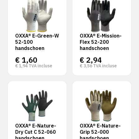
OXXA® E-Green-W
OXXA® E-Mission-
52-100
Flex 52-200
handschoen
handschoen
€
1,60
€
2,94
€
1,94
TVA incluse
€
3,56
TVA incluse
OXXA® E-Nature-
OXXA® E-Nature-
Dry Cut C 52-060
Grip 52-000
handschoen
handschoen