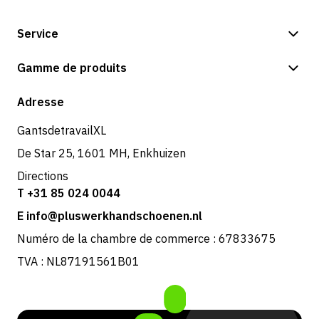
Service
Options de paiement
Gamme de produits
Boutique
Adresse
GantsdetravailXL
De Star 25, 1601 MH, Enkhuizen
Directions
T +31 85 024 0044
E info@pluswerkhandschoenen.nl
Numéro de la chambre de commerce : 67833675
TVA : NL87191561B01