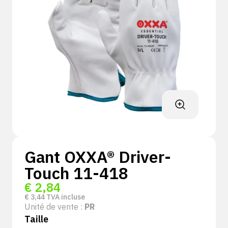
Gant OXXA® Driver-
Touch 11-418
€
2,84
€
3,44
TVA incluse
Unité de vente :
PR
Taille