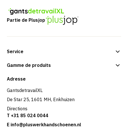
Partie de Plusjop
Service
Options de paiement
Gamme de produits
Expédition et livraison
Boutique
Adresse
Retours et service
GantsdetravailXL
De Star 25, 1601 MH, Enkhuizen
Directions
T +31 85 024 0044
E info@pluswerkhandschoenen.nl