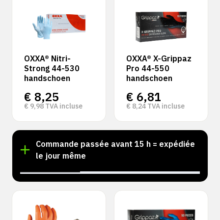
OXXA® Nitri-
OXXA® X-Grippaz
Strong 44-530
Pro 44-550
handschoen
handschoen
€
8,25
€
6,81
€
9,98
TVA incluse
€
8,24
TVA incluse
k !
Commande passée avant 15 h = expédiée
le jour même
‹
›