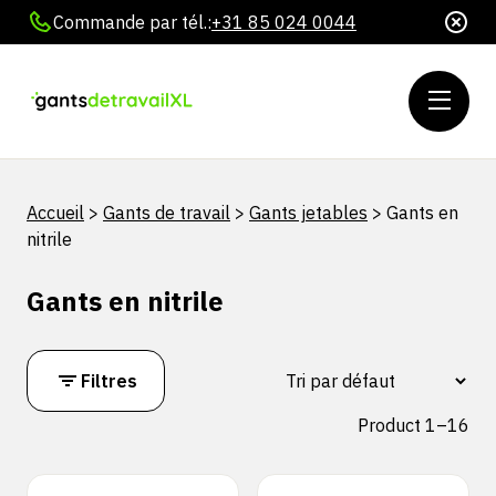
Commande par tél.:
+31 85 024 0044
Accueil
>
Gants de travail
>
Gants jetables
>
Gants en
nitrile
Gants en nitrile
Filtres
Product 1–16