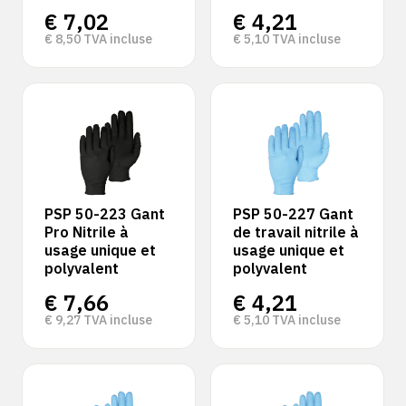
€
7,02
€
4,21
€
8,50
TVA incluse
€
5,10
TVA incluse
PSP 50-223 Gant
PSP 50-227 Gant
Pro Nitrile à
de travail nitrile à
usage unique et
usage unique et
polyvalent
polyvalent
€
7,66
€
4,21
€
9,27
TVA incluse
€
5,10
TVA incluse