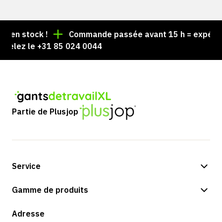
 stock !
Commande passée avant 15 h = expédiée le
ez le +31 85 024 0044
Partie de Plusjop
Service
Options de paiement
Gamme de produits
Boutique
Adresse