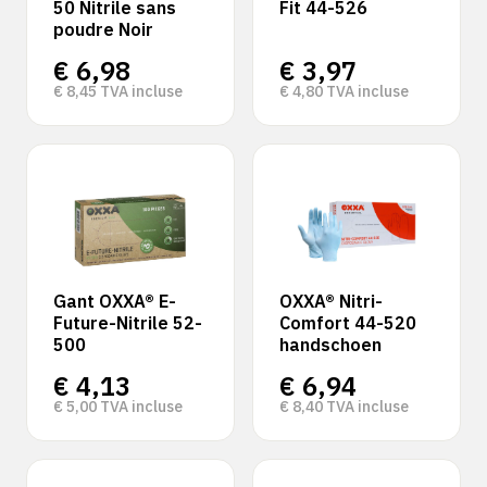
50 Nitrile sans
Fit 44-526
poudre Noir
€
6,98
€
3,97
€
8,45
TVA incluse
€
4,80
TVA incluse
Gant OXXA® E-
OXXA® Nitri-
Future-Nitrile 52-
Comfort 44-520
500
handschoen
€
4,13
€
6,94
€
5,00
TVA incluse
€
8,40
TVA incluse