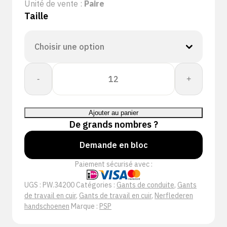
Unité de vente :
Paire
Taille
quantité
-
+
de
PSP
34-
Ajouter au panier
200
De grands nombres ?
Nerfleren
Driver
Demande en bloc
Paiement sécurisé avec :
UGS :
PW.34200
Catégories :
Gants de conduite
,
Gants
de travail en cuir
,
Gants de travail en cuir
,
Nerflederen
handschoenen
Marque :
PSP