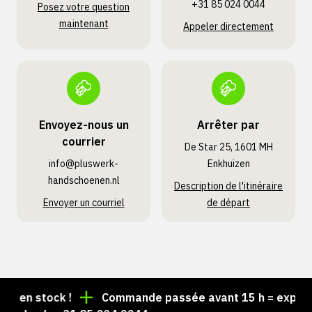
+31 85 024 0044
Posez votre question
maintenant
Appeler directement
Envoyez-nous un
Arrêter par
courrier
De Star 25, 1601 MH
info@pluswerk­
Enkhuizen
handschoenen.nl
Description de l'itinéraire
Envoyer un courriel
de départ
 en stock !
Commande passée avant 15 h = expédiée 