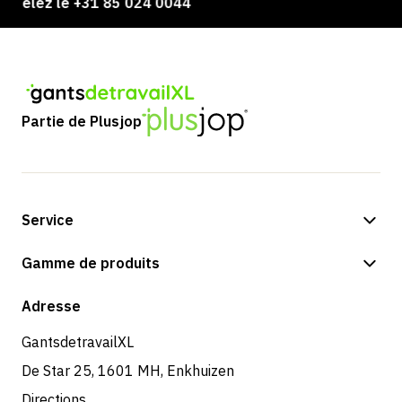
elez le +31 85 024 0044
Partie de Plusjop
Service
Options de paiement
Gamme de produits
Expédition et livraison
Boutique
Adresse
Retours et service
GantsdetravailXL
De Star 25, 1601 MH, Enkhuizen
Directions