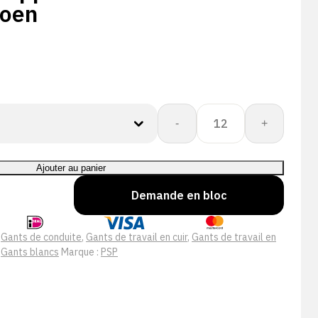
oen
quantité
-
+
de
PSP
32-
Ajouter au panier
209
Demande en bloc
Nappaleren
Driver
Werkhandschoen
:
Gants de conduite
,
Gants de travail en cuir
,
Gants de travail en
,
Gants blancs
Marque :
PSP