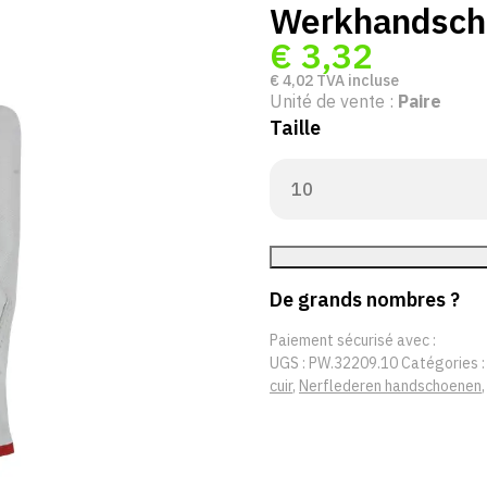
Werkhandsch
€
3,32
€
4,02
TVA incluse
Unité de vente :
Paire
Taille
De grands nombres ?
Paiement sécurisé avec :
UGS :
PW.32209.10
Catégories 
cuir
,
Nerflederen handschoenen