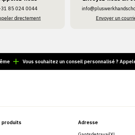
+31 85 024 0044
info@pluswerk­handsch
ppeler directement
Envoyer un courri
Vous souhaitez un conseil personnalisé ? Appelez le +
produits
Adresse
GantsdetravailXL