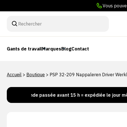
Vous pouvez
Gants de travail
Marques
Blog
Contact
Accueil
>
Boutique
>
PSP 32-209 Nappaleren Driver Wer
ommande passée avant 15 h = expédiée le jour même