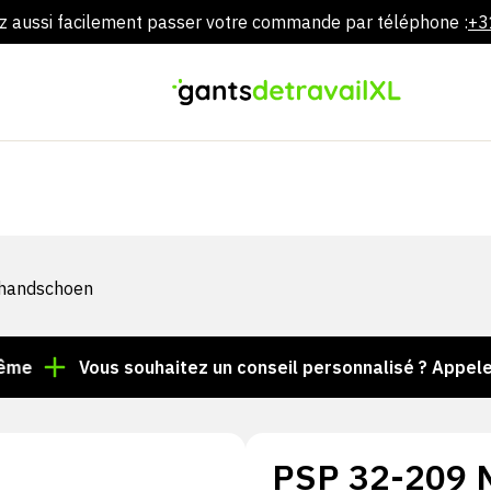
 aussi facilement passer votre commande par téléphone :
+3
Aller
directement
au
contenu
khandschoen
Vous souhaitez un conseil personnalisé ? Appelez le +
PSP 32-209 N