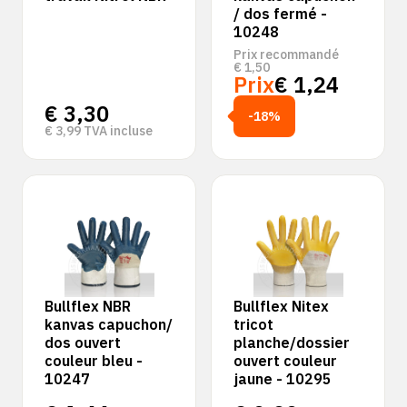
/ dos fermé -
10248
Prix recommandé
€
1,50
Prix
€
1,24
€
3,30
-18%
€
3,99
TVA incluse
Bullflex NBR
Bullflex Nitex
kanvas capuchon/
tricot
dos ouvert
planche/dossier
couleur bleu -
ouvert couleur
10247
jaune - 10295