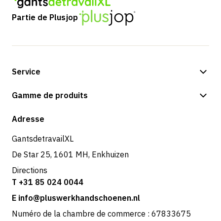
Partie de Plusjop
Service
Options de paiement
Gamme de produits
Boutique
Adresse
GantsdetravailXL
De Star 25, 1601 MH, Enkhuizen
Directions
T +31 85 024 0044
E info@pluswerkhandschoenen.nl
Numéro de la chambre de commerce : 67833675