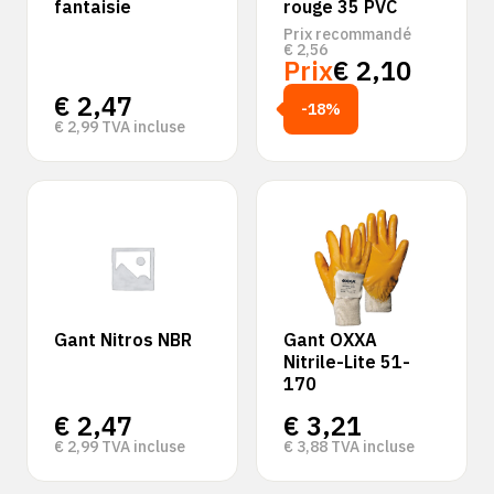
fantaisie
rouge 35 PVC
Prix recommandé
€
2,56
Prix
€
2,10
€
2,47
-18%
€
2,99
TVA incluse
Gant Nitros NBR
Gant OXXA
Nitrile-Lite 51-
170
€
2,47
€
3,21
€
2,99
TVA incluse
€
3,88
TVA incluse