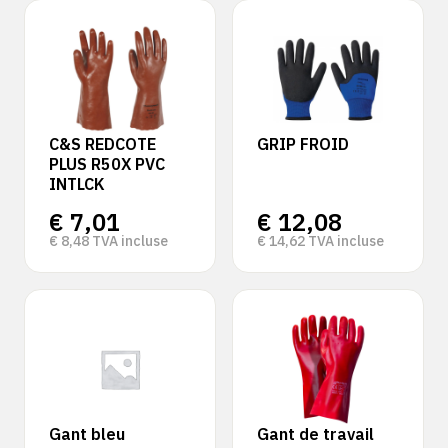
‹
›
C&S REDCOTE
GRIP FROID
PLUS R50X PVC
INTLCK
€
7,01
€
12,08
€
8,48
TVA incluse
€
14,62
TVA incluse
Gant bleu
Gant de travail