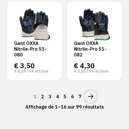
Gant OXXA
Gant OXXA
Nitrile-Pro 51-
Nitrile-Pro 51-
080
082
€
3,50
€
4,30
€
4,24
TVA incluse
€
5,20
TVA incluse
1
2
3
4
5
6
7
Affichage de 1–16 sur 99 résultats