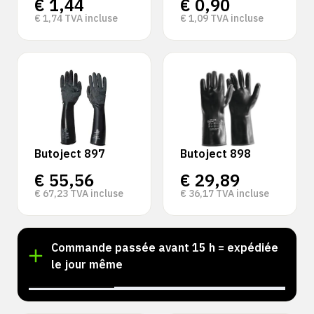
€
1,44
€
0,90
€
1,74
TVA incluse
€
1,09
TVA incluse
Butoject 897
Butoject 898
€
55,56
€
29,89
€
67,23
TVA incluse
€
36,17
TVA incluse
k !
Commande passée avant 15 h = expédiée
le jour même