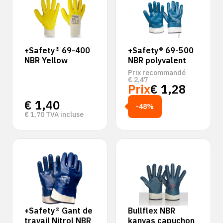
+Safety® 69-400
+Safety® 69-500
NBR Yellow
NBR polyvalent
Prix recommandé
€
2,47
Prix
€
1,28
€
1,40
-48%
€
1,70
TVA incluse
+Safety® Gant de
Bullflex NBR
travail Nitrol NBR
kanvas capuchon