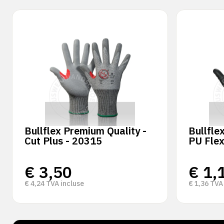
Bullflex Premium Quality -
Bullfle
Cut Plus - 20315
PU Flex
€
3,50
€
1,
€
4,24
TVA incluse
€
1,36
TVA 