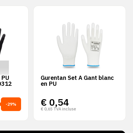
x PU
Gurentan Set A Gant blanc
10312
en PU
€
0,54
-29%
€
0,65
TVA incluse