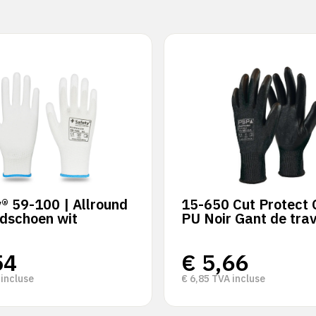
® 59-100 | Allround
15-650 Cut Protect 
dschoen wit
PU Noir Gant de trav
54
€
5,66
incluse
€
6,85
TVA incluse