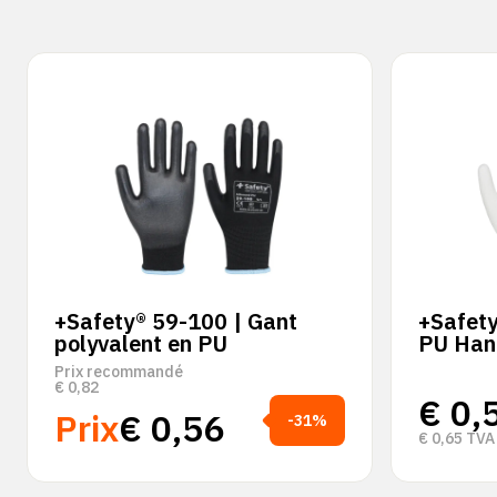
+Safety® 59-100 | Gant
+Safety
polyvalent en PU
PU Han
Prix recommandé
€
0,82
€
0,
Prix
€
0,56
-31%
€
0,65
TVA 