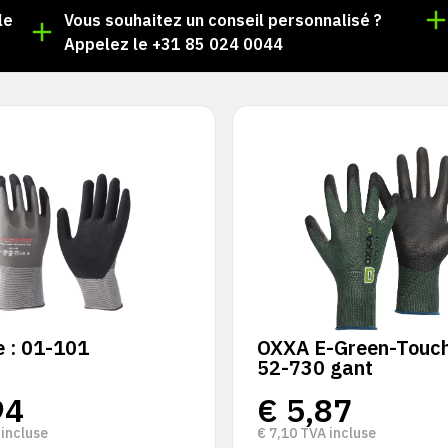
le
Vous souhaitez un conseil personnalisé ?
Appelez le +31 85 024 0044
 : 01-101
OXXA E-Green-Touch
52-730 gant
94
€
5,87
incluse
€
7,10
TVA incluse