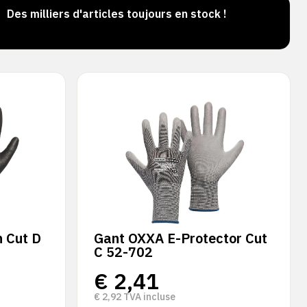
Des milliers d'articles toujours en stock !
Comma
jour
 Cut D
Gant OXXA E-Protector Cut
C 52-702
€
2,41
€
2,92
TVA incluse