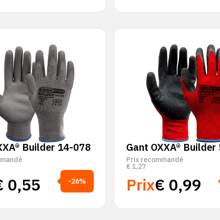
XXA® Builder 14-078
Gant OXXA® Builder
mmandé
Prix recommandé
€
1,27
€
0,55
Prix
€
0,99
-26%