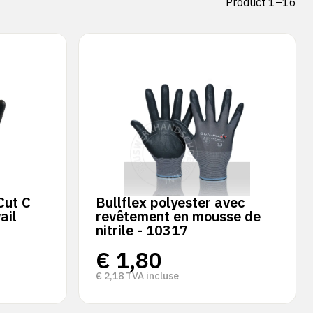
Product 1–16
Cut C
Bullflex polyester avec
ail
revêtement en mousse de
nitrile - 10317
€
1,80
€
2,18
TVA incluse