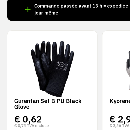
stock !
Commande passée avant 15 h = expédiée 
jour même
Gurentan Set B PU Black
Kyorene
Glove
€
0,62
€
2,
€
0,75
TVA incluse
€
3,56
TVA 