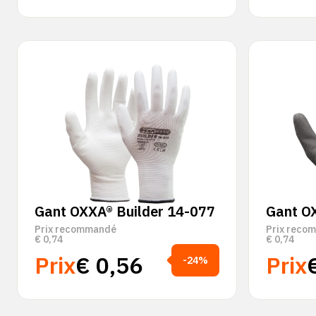
Gant OXXA® Builder 14-077
Gant O
Prix recommandé
Prix reco
€
0,74
€
0,74
Prix
€
0,56
Prix
-24%