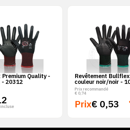
x Premium Quality -
Revêtement Bullfle
 - 20312
couleur noir/noir - 
Prix recommandé
€
0,74
12
Prix
€
0,53
incluse