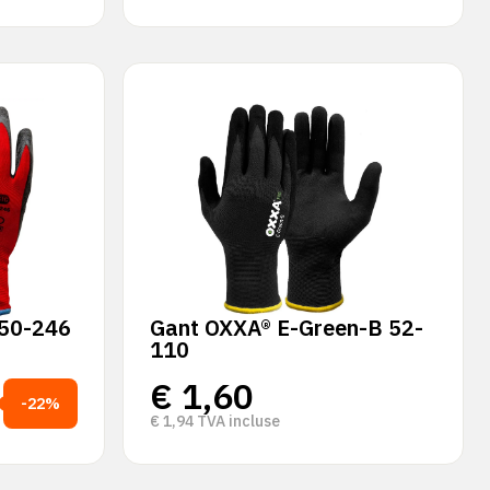
 50-246
Gant OXXA® E-Green-B 52-
110
€
1,60
-22%
€
1,94
TVA incluse