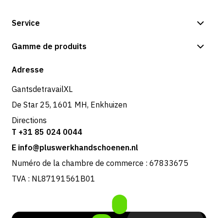
Service
Options de paiement
Gamme de produits
Boutique
Adresse
GantsdetravailXL
De Star 25, 1601 MH, Enkhuizen
Directions
T +31 85 024 0044
E info@pluswerkhandschoenen.nl
Numéro de la chambre de commerce : 67833675
TVA : NL87191561B01