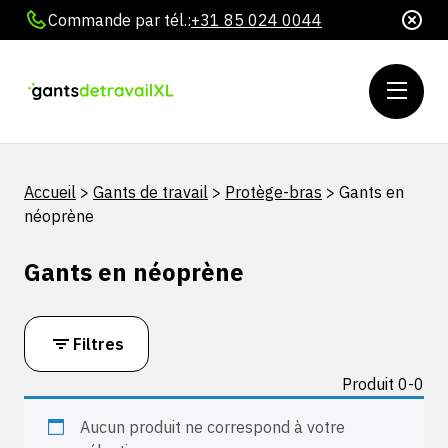
Commande par tél.:
+31 85 024 0044
Accueil
>
Gants de travail
>
Protège-bras
>
Gants en
néoprène
Gants en néoprène
Filtres
Produit 0-0
Aucun produit ne correspond à votre