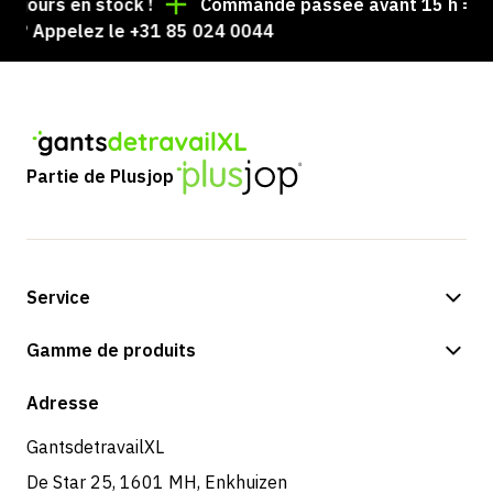
ujours en stock !
Commande passée avant 15 h = exp
 ? Appelez le +31 85 024 0044
Partie de Plusjop
Service
Options de paiement
Gamme de produits
Boutique
Adresse
GantsdetravailXL
De Star 25, 1601 MH, Enkhuizen