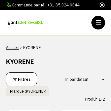
Commande par tél.:
+31 85 024 0044
Accueil
>
KYORENE
KYORENE
Filtres
Marque :
KYORENE
Produit 1-2