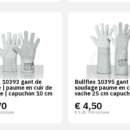
x 10393 gant de
Bullflex 10395 gant
 | paume en cuir de
soudage paume en c
e | capuchon 10 cm
vache 25 cm capuch
70
€
4,50
incluse
€
5,45
TVA incluse