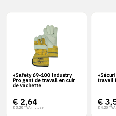
+Safety 69-100 Industry
+Sécuri
Pro gant de travail en cuir
travail
de vachette
€
2,64
€
3,
€
3,20
TVA incluse
€
4,25
TVA 