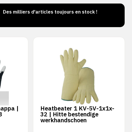
Des milliers d'articles toujours en stock !
Comma
jour
nappa |
Heatbeater 1 KV-5V-1x1x-
8
32 | Hitte bestendige
werkhandschoen