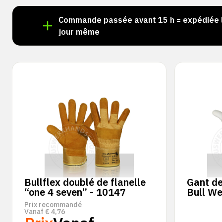
stock !
Commande passée avant 15 h = expédiée 
jour même
Bullflex doublé de flanelle
Gant de
“one 4 seven” - 10147
Bull W
Prix recommandé
Vanaf
€
4,76