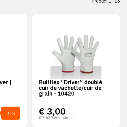
Product 1–16
ver |
Bullflex “Driver” doublé
cuir de vachette/cuir de
grain - 10420
€
3,00
-33%
€
3,63
TVA incluse