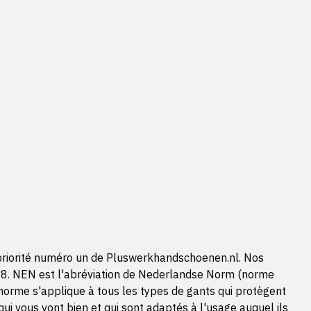
la priorité numéro un de Pluswerkhandschoenen.nl. Nos
88. NEN est l'abréviation de Nederlandse Norm (norme
te norme s'applique à tous les types de gants qui protègent
qui vous vont bien et qui sont adaptés à l'usage auquel ils