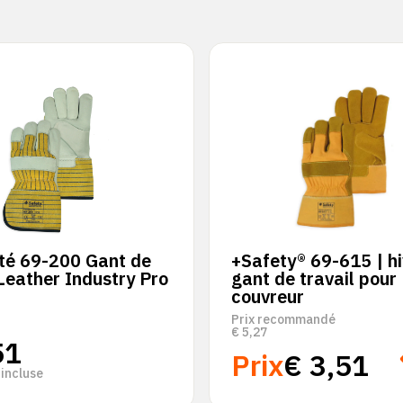
té 69-200 Gant de
+Safety® 69-615 | hi
 Leather Industry Pro
gant de travail pour
couvreur
Prix recommandé
€
5,27
51
Prix
€
3,51
incluse