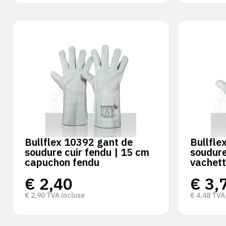
Bullflex 10392 gant de
Bullfle
soudure cuir fendu | 15 cm
soudure
capuchon fendu
vachett
€
2,40
€
3,
€
2,90
TVA incluse
€
4,48
TVA 