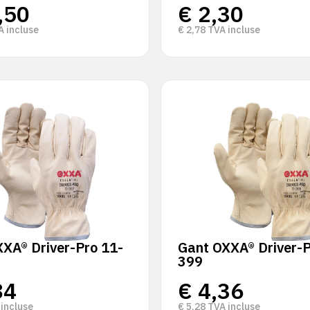
,50
€
2,30
 incluse
€
2,78
TVA incluse
XA® Driver-Pro 11-
Gant OXXA® Driver-P
399
84
€
4,36
incluse
€
5,28
TVA incluse