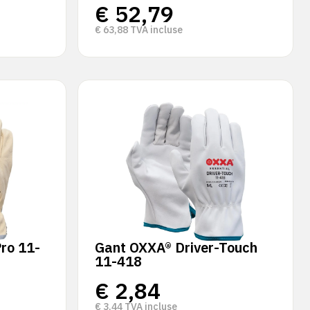
€
52,79
€
63,88
TVA incluse
ro 11-
Gant OXXA® Driver-Touch
11-418
€
2,84
€
3,44
TVA incluse