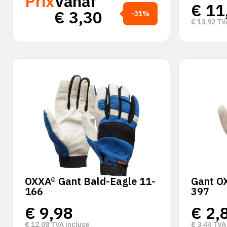
Prix
Vanaf
€
11
€
3,30
-31%
€
13,92
TVA
OXXA® Gant Bald-Eagle 11-
Gant OX
166
397
€
9,98
€
2,
€
12,08
TVA incluse
€
3,44
TVA 