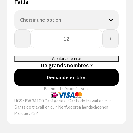
Taille
quantité
-
+
de
PSP
34-
Ajouter au panier
100
De grands nombres ?
Nerfleren
Amerikaantje
Demande en bloc
Paiement sécurisé avec :
UGS :
PW.34100
Catégories :
Gants de travail en cuir
,
Gants de travail en cuir
,
Nerflederen handschoenen
Marque :
PSP