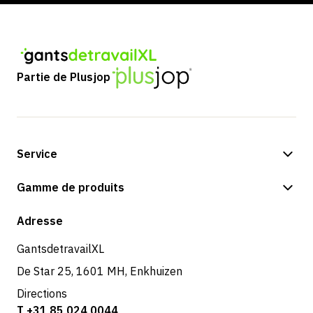
Partie de Plusjop
Service
Options de paiement
Gamme de produits
Expédition et livraison
Boutique
Adresse
Retours et service
GantsdetravailXL
De Star 25, 1601 MH, Enkhuizen
Directions
T +31 85 024 0044