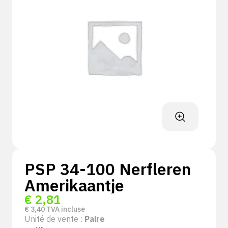
PSP 34-100 Nerfleren
Amerikaantje
€
2,81
€
3,40
TVA incluse
Unité de vente :
Paire