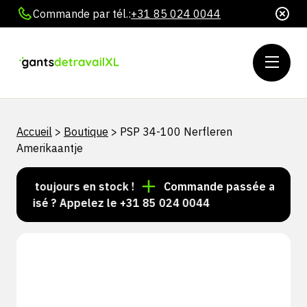
Commande par tél.:
+31 85 024 0044
Accueil
>
Boutique
>
PSP 34-100 Nerfleren
Amerikaantje
cles toujours en stock !
Commande passée avant 15 h 
nalisé ? Appelez le +31 85 024 0044