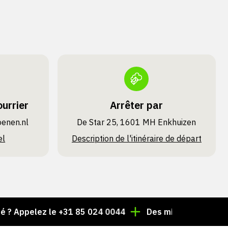
urrier
Arrêter par
oenen.nl
De Star 25, 1601 MH Enkhuizen
el
Description de l'itinéraire de départ
elez le +31 85 024 0044
Des milliers d'articles toujou