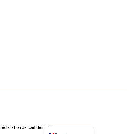
Portuguese
Swedish
Spanish
German
Dutch (Belgium)
English
Dutch
Déclaration de confidentialité