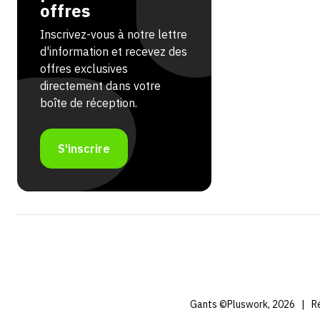
offres
Inscrivez-vous à notre lettre
d'information et recevez des
offres exclusives
directement dans votre
boîte de réception.
S'inscrire
Gants ©Pluswork, 2026
|
Ré