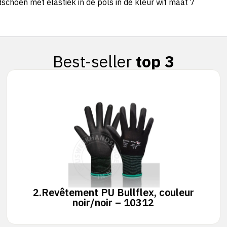
choen met elastiek in de pols in de kleur wit maat 7
Best-seller
top 3
2.
Revêtement PU Bullflex, couleur
noir/noir – 10312