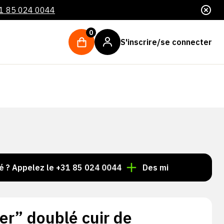
1 85 024 0044
0
S'inscrire/se connecter
lez le +31 85 024 0044
Des milliers d'articles toujou
ver” doublé cuir de