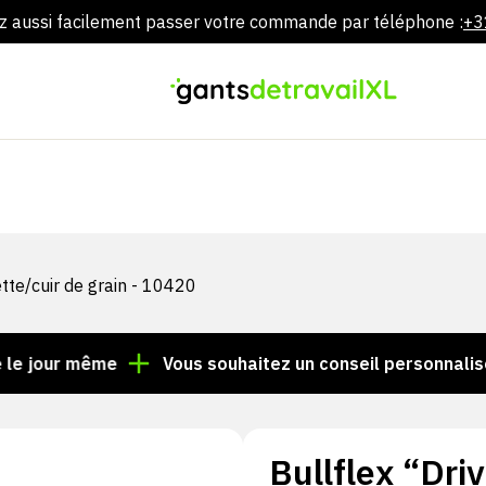
 aussi facilement passer votre commande par téléphone :
+3
Aller
directement
au
contenu
ette/cuir de grain - 10420
 même
Vous souhaitez un conseil personnalisé ? Appe
Bullflex “Dri