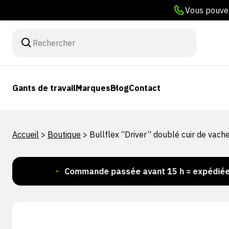
Vous pouvez
Gants de travail
Marques
Blog
Contact
Accueil
>
Boutique
>
Bullflex “Driver” doublé cuir de vach
k !
Commande passée avant 15 h = expédiée le jour