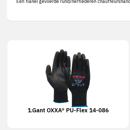
Een flanel gevoerde rund/nerflederen chauffeurshands
1.
Gant OXXA® PU-Flex 14-086