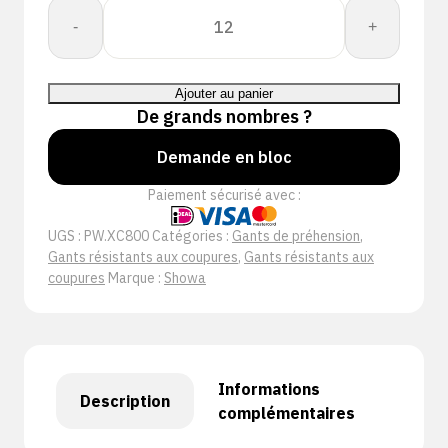
quantité
-
+
de
Showa
XC800
Ajouter au panier
-
De grands nombres ?
NEW
Demande en bloc
Paiement sécurisé avec :
UGS :
PW.XC800
Catégories :
Gants de préhension
,
Gants résistants aux coupures
,
Gants résistants aux
coupures
Marque :
Showa
Informations
Description
complémentaires