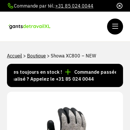
Commande par tél.:
+31 85 024 0044
Accueil
>
Boutique
>
Showa XC800 – NEW
ticles toujours en stock !
Commande passée avant 15 
sonnalisé ? Appelez le +31 85 024 0044