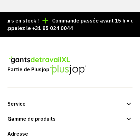
urs en stock !
Commande passée avant 15 h = expédi
Appelez le +31 85 024 0044
Partie de Plusjop
Service
Options de paiement
Gamme de produits
Expédition et livraison
Boutique
Adresse
Retours et service