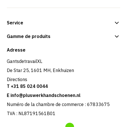
Service
Options de paiement
Gamme de produits
Boutique
Adresse
GantsdetravailXL
De Star 25, 1601 MH, Enkhuizen
Directions
T +31 85 024 0044
E info@pluswerkhandschoenen.nl
Numéro de la chambre de commerce : 67833675
TVA : NL87191561B01