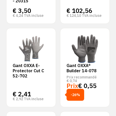
- 20315
€
3,50
€
102,56
€
4,24
TVA incluse
€
124,10
TVA incluse
Gant OXXA E-
Gant OXXA®
Protector Cut C
Builder 14-078
52-702
Prix recommandé
€
0,74
Prix
€
0,55
€
2,41
-26%
€
2,92
TVA incluse