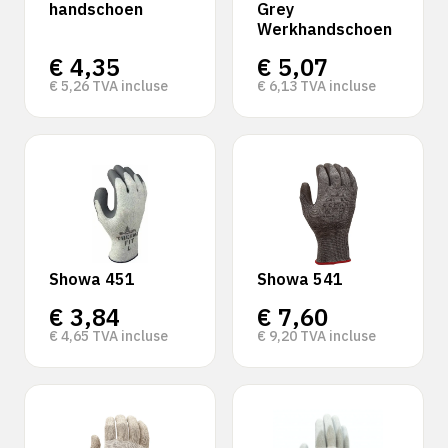
handschoen
Grey
Werkhandschoen
€
4,35
€
5,07
€
5,26
TVA incluse
€
6,13
TVA incluse
Showa 451
Showa 541
€
3,84
€
7,60
€
4,65
TVA incluse
€
9,20
TVA incluse