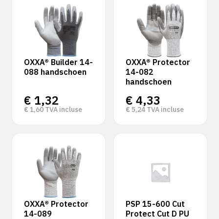
OXXA® Builder 14-
OXXA® Protector
088 handschoen
14-082
handschoen
€
1,32
€
4,33
€
1,60
TVA incluse
€
5,24
TVA incluse
OXXA® Protector
PSP 15-600 Cut
14-089
Protect Cut D PU