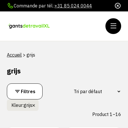
Commande par tél.:
+31 85 024 0044
Accueil
>
grijs
grijs
Filtres
Kleur:
grijs
Product 1–16