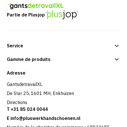
Partie de Plusjop
Service
Options de paiement
Gamme de produits
Expédition et livraison
Boutique
Adresse
Retours et service
GantsdetravailXL
De Star 25, 1601 MH, Enkhuizen
Directions
T +31 85 024 0044
E info@pluswerkhandschoenen.nl