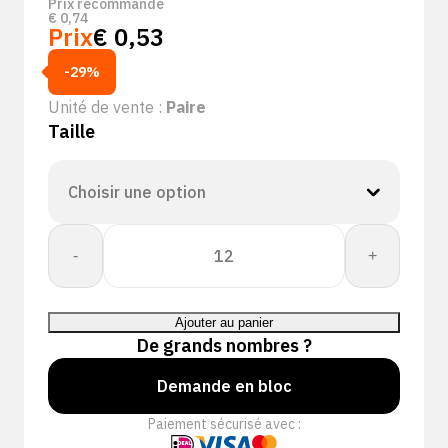
Prix recommandé
€
0,74
Prix
€
0,53
-29%
Unité de vente :
Paire
Taille
quantité
-
+
de
Bullflex
PU
Ajouter au panier
coating
De grands nombres ?
kleur
zwart/zwart
Demande en bloc
-
Paiement sécurisé avec :
10312