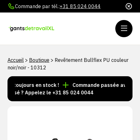
Commande par tél.:
+31 85 024 0044
Accueil
>
Boutique
>
Revêtement Bullflex PU couleur
noir/noir - 10312
es toujours en stock !
Commande passée avant 15 h =
alisé ? Appelez le +31 85 024 0044