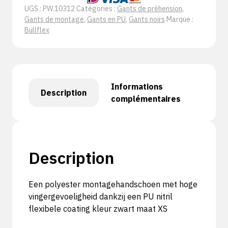
UGS :
PW.10312
Catégories :
Gants de préhension
,
Gants de montage
,
Gants en PU
,
Gants noirs
Marque :
Bullflex
Informations
Description
complémentaires
Description
Een polyester montagehandschoen met hoge
vingergevoeligheid dankzij een PU nitril
flexibele coating kleur zwart maat XS