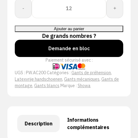
quantité
-
+
de
Showa
AC200
Ajouter au panier
-
De grands nombres ?
NEW
Demande en bloc
Paiement sécurisé avec :
UGS :
PW.AC200
Catégories :
Gants de préhension
,
Latexvrije handschoenen
,
Gants mécaniques
,
Gants de
montage
,
Gants blancs
Marque :
Showa
Informations
Description
complémentaires