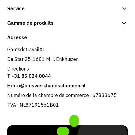
Service
Options de paiement
Gamme de produits
Expédition et livraison
Boutique
Adresse
Retours et service
GantsdetravailXL
De Star 25, 1601 MH, Enkhuizen
Directions
T +31 85 024 0044
E info@pluswerkhandschoenen.nl
Numéro de la chambre de commerce : 67833675
TVA : NL87191561B01