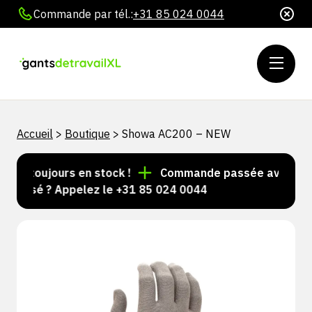
Commande par tél.:
+31 85 024 0044
Accueil
>
Boutique
>
Showa AC200 – NEW
les toujours en stock !
Commande passée avant 15 h =
alisé ? Appelez le +31 85 024 0044