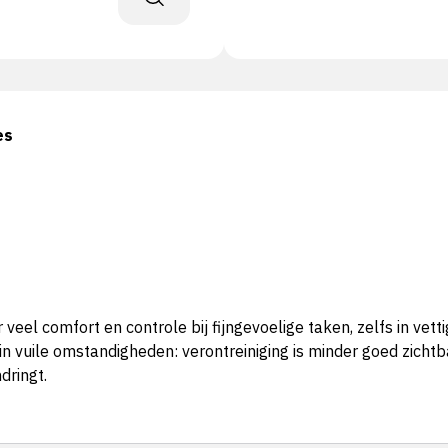
es
el comfort en controle bij fijngevoelige taken, zelfs in vet
n vuile omstandigheden: verontreiniging is minder goed zichtb
dringt.