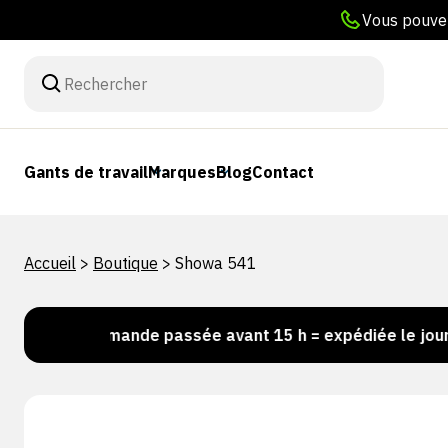
Vous pouvez
Gants de travail
Marques
Blog
Contact
Accueil
>
Boutique
>
Showa 541
Commande passée avant 15 h = expédiée le jour même