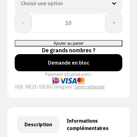
quantité
-
+
de
Workeasy
13G
Ajouter au panier
GY
De grands nombres ?
NT
Demande en bloc
Paiement sécurisé avec :
UGS :
WE21-3313G
Catégorie :
Geen categorie
Informations
Description
complémentaires