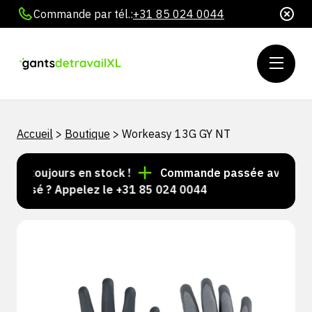
Commande par tél.:
+31 85 024 0044
Accueil
>
Boutique
>
Workeasy 13G GY NT
les toujours en stock !
Commande passée avant 15 h =
alisé ? Appelez le +31 85 024 0044