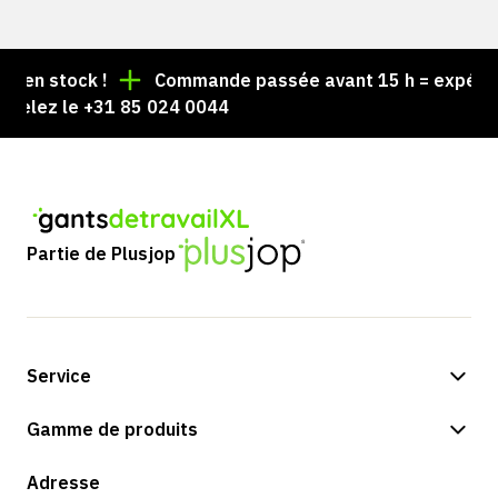
en stock !
Commande passée avant 15 h = expédiée l
elez le +31 85 024 0044
Partie de Plusjop
Service
Options de paiement
Gamme de produits
Expédition et livraison
Boutique
Adresse
Retours et service