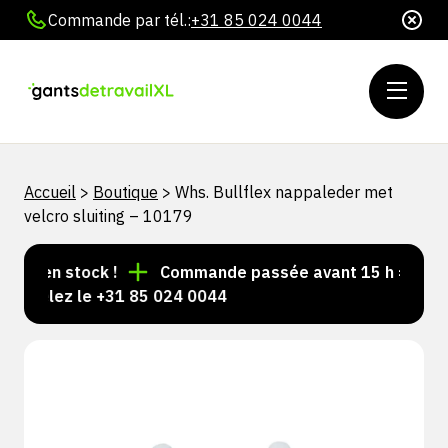
Commande par tél.:
+31 85 024 0044
Accueil
>
Boutique
>
Whs. Bullflex nappaleder met
velcro sluiting – 10179
rs en stock !
Commande passée avant 15 h = expédié
Appelez le +31 85 024 0044