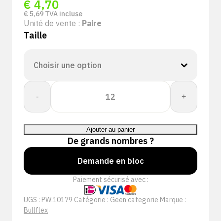
€
4,70
€
5,69
TVA incluse
Unité de vente :
Paire
Taille
quantité
-
+
de
Whs.
Bullflex
Ajouter au panier
nappaleder
De grands nombres ?
met
velcro
Demande en bloc
sluiting
Paiement sécurisé avec :
-
10179
UGS :
PW.10179
Catégorie :
Geen categorie
Marque :
Bullflex