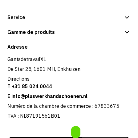
Service
Options de paiement
Gamme de produits
Expédition et livraison
Boutique
Adresse
Retours et service
GantsdetravailXL
De Star 25, 1601 MH, Enkhuizen
Directions
T +31 85 024 0044
E info@pluswerkhandschoenen.nl
Numéro de la chambre de commerce : 67833675
TVA : NL87191561B01