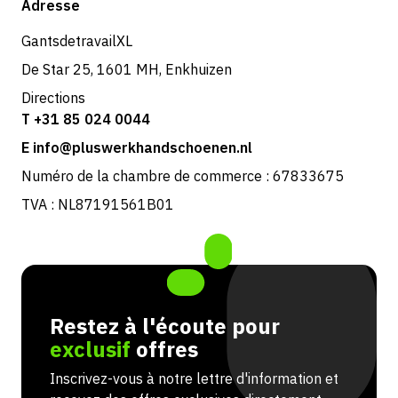
Adresse
Retours et service
GantsdetravailXL
De Star 25, 1601 MH, Enkhuizen
Directions
T +31 85 024 0044
E info@pluswerkhandschoenen.nl
Numéro de la chambre de commerce : 67833675
TVA : NL87191561B01
Restez à l'écoute pour
exclusif
offres
Inscrivez-vous à notre lettre d'information et