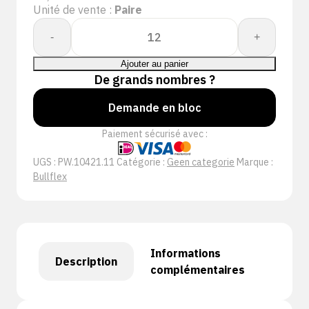
Unité de vente :
Paire
quantité
-
+
de
Whs.
Ajouter au panier
Bullflex
De grands nombres ?
"Driver"
Demande en bloc
rund/nerfleder
bont
Paiement sécurisé avec :
gevoerd
-
UGS :
PW.10421.11
Catégorie :
Geen categorie
Marque :
10421
Bullflex
Informations
Description
complémentaires