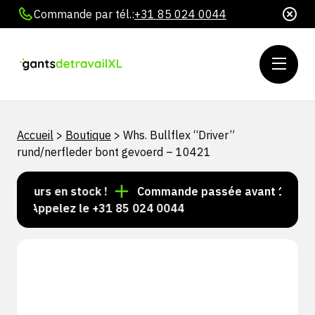
Commande par tél.:
+31 85 024 0044
Accueil
>
Boutique
>
Whs. Bullflex “Driver”
rund/nerfleder bont gevoerd – 10421
oujours en stock !
Commande passée avant 15 h = ex
é ? Appelez le +31 85 024 0044