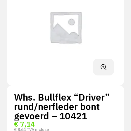
Whs. Bullflex “Driver”
rund/nerfleder bont
gevoerd – 10421
€
7,14
€
8,64
TVA incluse