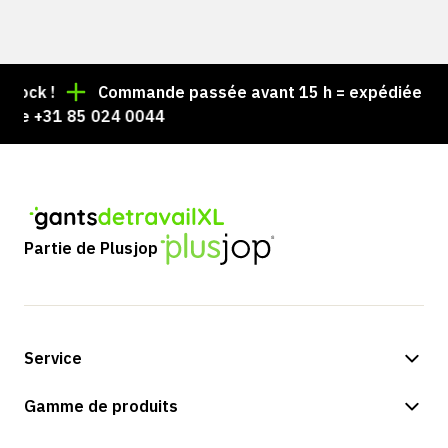
ock !
Commande passée avant 15 h = expédiée le jo
le +31 85 024 0044
Partie de Plusjop
Service
Options de paiement
Gamme de produits
Expédition et livraison
Boutique