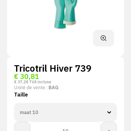
Tricotril Hiver 739
€
30,81
€
37,28
TVA incluse
Unité de vente :
BAG
Taille
quantité
-
+