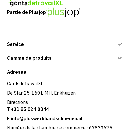
Partie de Plusjop
Service
Options de paiement
Gamme de produits
Expédition et livraison
Boutique
Adresse
Retours et service
GantsdetravailXL
De Star 25, 1601 MH, Enkhuizen
Directions
T +31 85 024 0044
E info@pluswerkhandschoenen.nl
Numéro de la chambre de commerce : 67833675