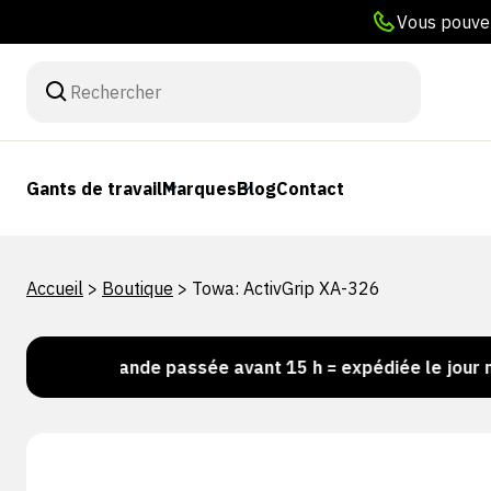
Vous pouvez
Gants de travail
Marques
Blog
Contact
Accueil
>
Boutique
>
Towa: ActivGrip XA-326
Commande passée avant 15 h = expédiée le jour même