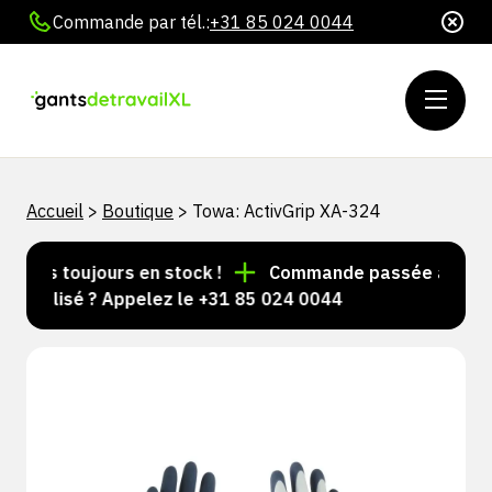
Commande par tél.:
+31 85 024 0044
Accueil
>
Boutique
>
Towa: ActivGrip XA-324
cles toujours en stock !
Commande passée avant 15 h
nnalisé ? Appelez le +31 85 024 0044