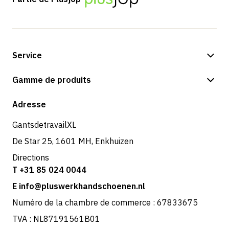
Service
Options de paiement
Gamme de produits
Expédition et livraison
Boutique
Adresse
Retours et service
GantsdetravailXL
De Star 25, 1601 MH, Enkhuizen
Directions
T +31 85 024 0044
E info@pluswerkhandschoenen.nl
Numéro de la chambre de commerce : 67833675
TVA : NL87191561B01