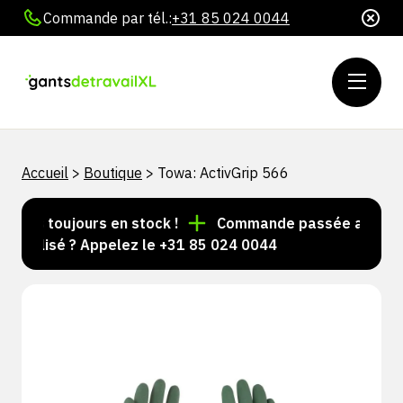
Commande par tél.:
+31 85 024 0044
Accueil
>
Boutique
>
Towa: ActivGrip 566
cles toujours en stock !
Commande passée avant 15 h
nnalisé ? Appelez le +31 85 024 0044