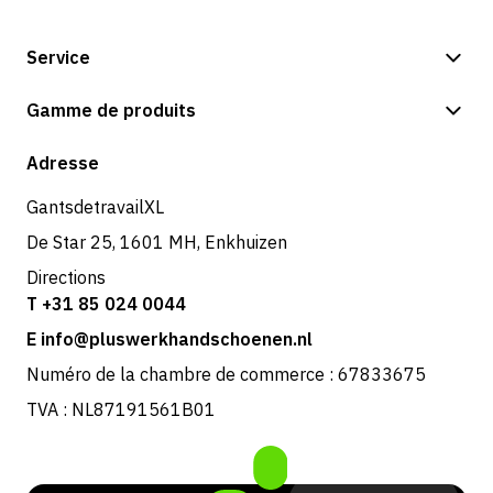
Service
Options de paiement
Gamme de produits
Expédition et livraison
Boutique
Adresse
Retours et service
GantsdetravailXL
De Star 25, 1601 MH, Enkhuizen
Directions
T +31 85 024 0044
E info@pluswerkhandschoenen.nl
Numéro de la chambre de commerce : 67833675
TVA : NL87191561B01