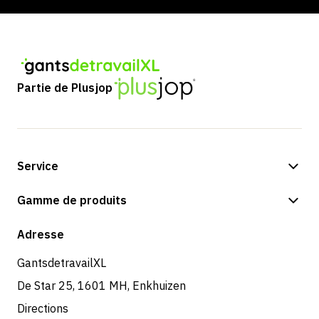
Partie de Plusjop
Service
Options de paiement
Gamme de produits
Expédition et livraison
Boutique
Adresse
Retours et service
GantsdetravailXL
De Star 25, 1601 MH, Enkhuizen
Directions