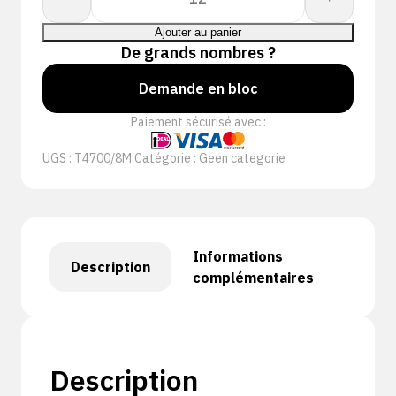
de
SUPERLITE
Ajouter au panier
PLUS
De grands nombres ?
NITRILE
Demande en bloc
FC
S
Paiement sécurisé avec :
UGS :
T4700/8M
Catégorie :
Geen categorie
Informations
Description
complémentaires
Description