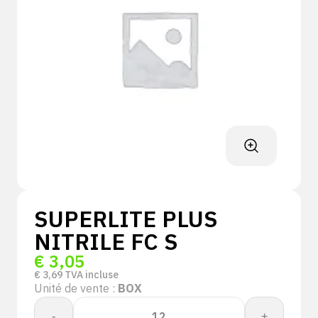
SUPERLITE PLUS
NITRILE FC S
€
3,05
€
3,69
TVA incluse
Unité de vente :
BOX
quantité
-
+