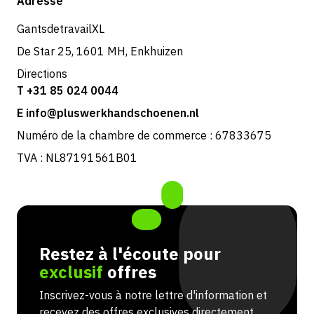
Adresse
Retours et service
GantsdetravailXL
De Star 25, 1601 MH, Enkhuizen
Directions
T +31 85 024 0044
E info@pluswerkhandschoenen.nl
Numéro de la chambre de commerce : 67833675
TVA : NL87191561B01
Restez à l'écoute pour
exclusif
offres
Inscrivez-vous à notre lettre d'information et
recevez des offres exclusives directement