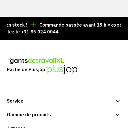
en stock !
Commande passée avant 15 h = expédiée l
elez le +31 85 024 0044
Partie de Plusjop
Service
Options de paiement
Gamme de produits
Expédition et livraison
Boutique