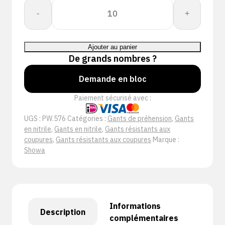
quantité
-
+
de
Showa
DURACoil
Ajouter au panier
576
De grands nombres ?
Demande en bloc
Paiement sécurisé avec :
UGS :
PW.576
Catégories :
Gants de préhension
,
Gants
en nitrile
,
Gants en nitrile
,
Gants résistants aux
coupures
,
Gants résistants aux coupures
Marque :
Showa
Informations
Description
complémentaires