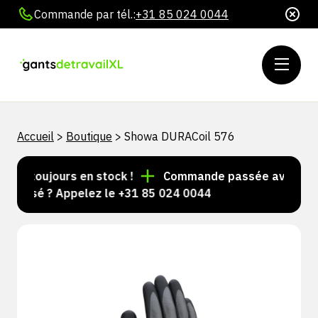
Commande par tél.:
+31 85 024 0044
Accueil
>
Boutique
>
Showa DURACoil 576
les toujours en stock !
Commande passée avant 15 h =
alisé ? Appelez le +31 85 024 0044