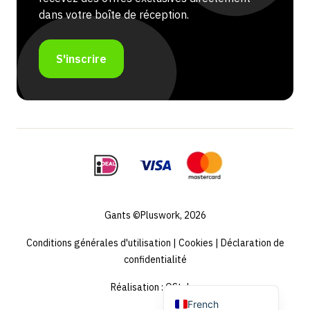
dans votre boîte de réception.
S'inscrire
Portuguese
Swedish
Spanish
German
Gants ©Pluswork, 2026
Dutch (Belgium)
Conditions générales d'utilisation
|
Cookies
|
Déclaration de
English
confidentialité
Dutch
Réalisation :
QStylez
French