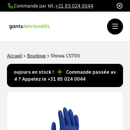
Commande par tél.:
+31 85 024 0044
Accueil
>
Boutique
>
Showa CS700
les toujours en stock !
Commande passée avant 15 h 
nalisé ? Appelez le +31 85 024 0044