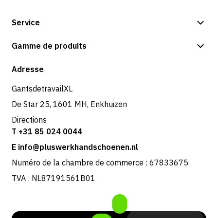
Service
Options de paiement
Gamme de produits
Expédition et livraison
Boutique
Adresse
Retours et service
GantsdetravailXL
De Star 25, 1601 MH, Enkhuizen
Directions
T +31 85 024 0044
E info@pluswerkhandschoenen.nl
Numéro de la chambre de commerce : 67833675
TVA : NL87191561B01