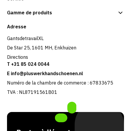
Options de paiement
Gamme de produits
Expédition et livraison
Boutique
Adresse
Retours et service
GantsdetravailXL
De Star 25, 1601 MH, Enkhuizen
Directions
T +31 85 024 0044
E info@pluswerkhandschoenen.nl
Numéro de la chambre de commerce : 67833675
TVA : NL87191561B01