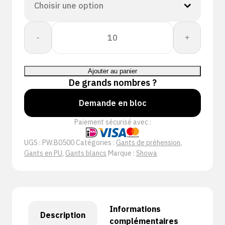
quantité
-
+
de
Showa
B0500
Ajouter au panier
Wit
De grands nombres ?
Demande en bloc
Paiement sécurisé avec :
UGS :
PW.B0500
Catégories :
Gants de préhension
,
Gants en PU
,
Gants blancs
Marque :
Showa
Informations
Description
complémentaires