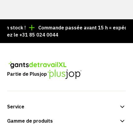
n stock !
Commande passée avant 15 h = expédiée le
lez le +31 85 024 0044
Partie de Plusjop
Service
Options de paiement
Gamme de produits
Expédition et livraison
Boutique