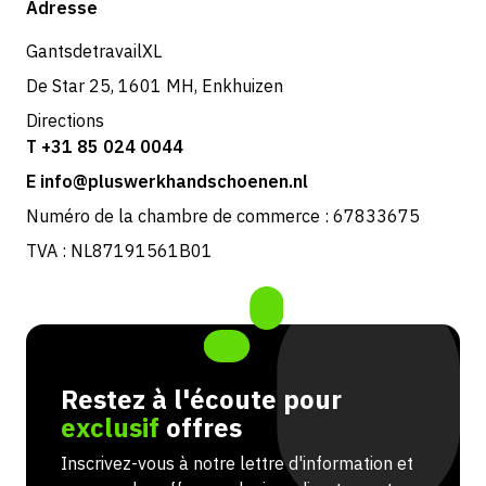
Adresse
Retours et service
GantsdetravailXL
De Star 25, 1601 MH, Enkhuizen
Directions
T +31 85 024 0044
E info@pluswerkhandschoenen.nl
Numéro de la chambre de commerce : 67833675
TVA : NL87191561B01
Restez à l'écoute pour
exclusif
offres
Inscrivez-vous à notre lettre d'information et