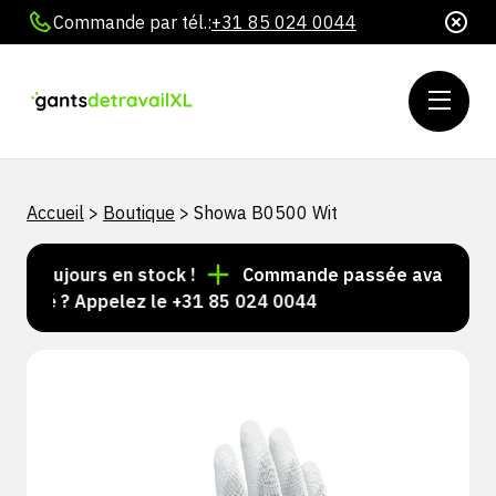
Commande par tél.:
+31 85 024 0044
Accueil
>
Boutique
>
Showa B0500 Wit
s toujours en stock !
Commande passée avant 15 h = 
lisé ? Appelez le +31 85 024 0044