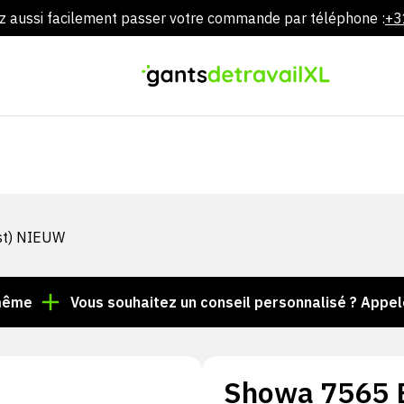
 aussi facilement passer votre commande par téléphone :
+3
Aller
directement
au
contenu
st) NIEUW
Vous souhaitez un conseil personnalisé ? Appelez le +
Showa 7565 