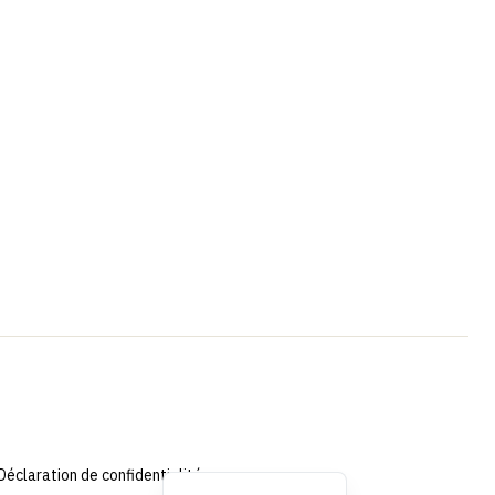
Portuguese
Swedish
Spanish
German
Dutch (Belgium)
English
Dutch
Déclaration de confidentialité