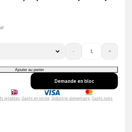
ur
quantité
-
+
de
Showa
7565
Ajouter au panier
EBT
Demande en bloc
0,15/300mm
(100st)
NIEUW
ts jetables
,
Gants en nitrile
,
Industrie alimentaire
,
Gants noirs