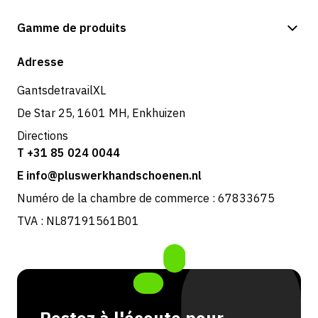
Options de paiement
Gamme de produits
Expédition et livraison
Boutique
Adresse
Retours et service
GantsdetravailXL
De Star 25, 1601 MH, Enkhuizen
Directions
T +31 85 024 0044
E info@pluswerkhandschoenen.nl
Numéro de la chambre de commerce : 67833675
TVA : NL87191561B01