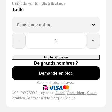
Unité de vente :
Distributeur
Taille
quantité
-
+
de
Showa
7500
Ajouter au panier
0,10/240mm
De grands nombres ?
(100/90st)
EBT
Demande en bloc
Paiement sécurisé avec :
UGS :
PW.7500
Catégories :
Avanti
,
Gants bleus
,
Gants
jetables
,
Gants en nitrile
Marque :
Showa