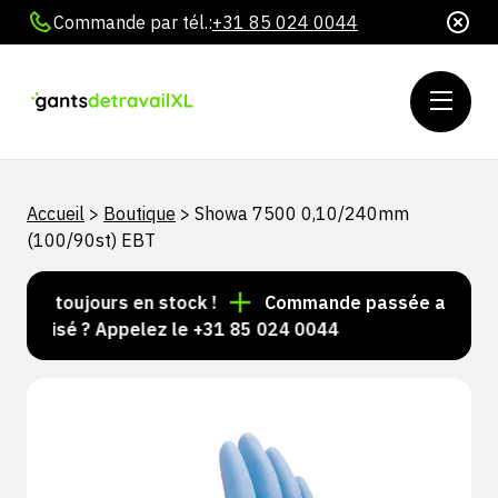
Commande par tél.:
+31 85 024 0044
Accueil
>
Boutique
>
Showa 7500 0,10/240mm
(100/90st) EBT
les toujours en stock !
Commande passée avant 15 h 
nalisé ? Appelez le +31 85 024 0044