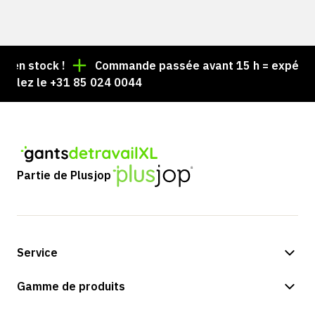
en stock !
Commande passée avant 15 h = expédiée 
elez le +31 85 024 0044
Partie de Plusjop
Service
Options de paiement
Gamme de produits
Expédition et livraison
Boutique