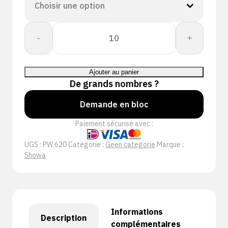
quantité
-
+
de
Showa
620
Ajouter au panier
-
De grands nombres ?
30
cm
Demande en bloc
Paiement sécurisé avec :
UGS :
PW.620
Catégorie :
Geen categorie
Marque :
Showa
Informations
Description
complémentaires