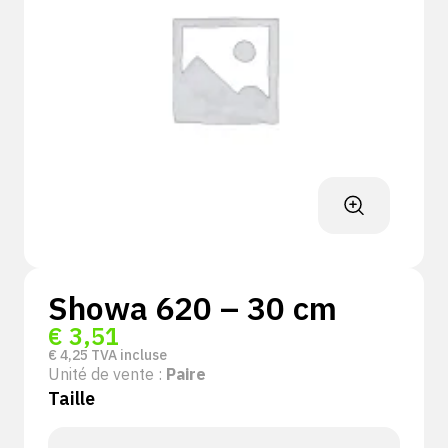
Showa 620 – 30 cm
€
3,51
€
4,25
TVA incluse
Unité de vente :
Paire
Taille