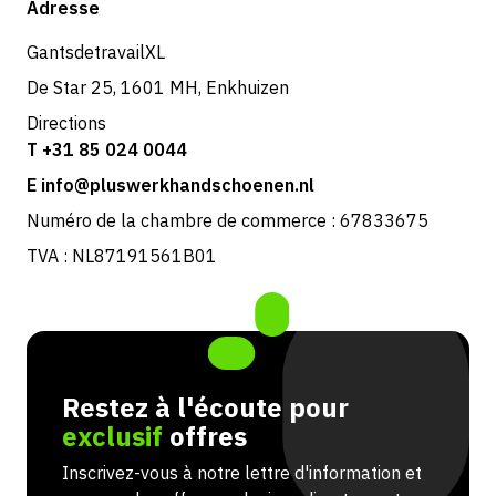
Adresse
Retours et service
GantsdetravailXL
De Star 25, 1601 MH, Enkhuizen
Directions
T +31 85 024 0044
E info@pluswerkhandschoenen.nl
Numéro de la chambre de commerce : 67833675
TVA : NL87191561B01
Restez à l'écoute pour
exclusif
offres
Inscrivez-vous à notre lettre d'information et