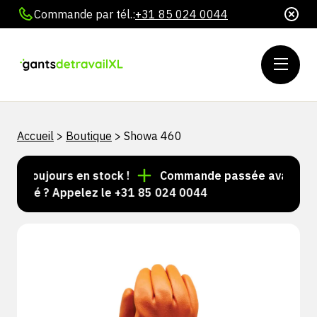
Commande par tél.:
+31 85 024 0044
Accueil
>
Boutique
>
Showa 460
es toujours en stock !
Commande passée avant 15 h =
alisé ? Appelez le +31 85 024 0044