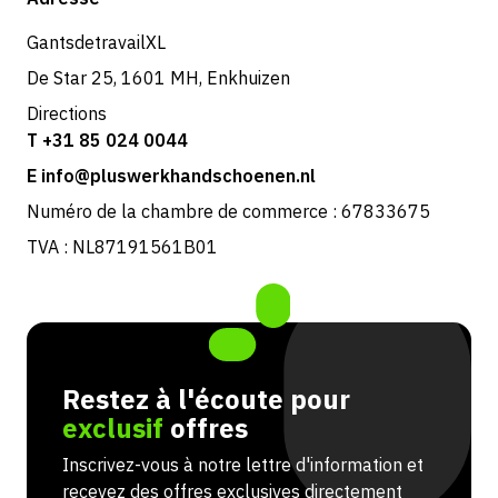
Retours et service
GantsdetravailXL
De Star 25, 1601 MH, Enkhuizen
Directions
T +31 85 024 0044
E info@pluswerkhandschoenen.nl
Numéro de la chambre de commerce : 67833675
TVA : NL87191561B01
Restez à l'écoute pour
exclusif
offres
Inscrivez-vous à notre lettre d'information et
recevez des offres exclusives directement