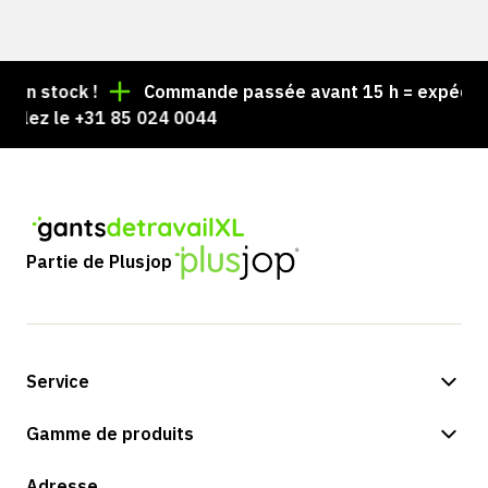
n stock !
Commande passée avant 15 h = expédiée l
lez le +31 85 024 0044
Partie de Plusjop
Service
Options de paiement
Gamme de produits
Expédition et livraison
Boutique
Adresse