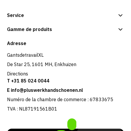
Service
Options de paiement
Gamme de produits
Expédition et livraison
Boutique
Adresse
Retours et service
GantsdetravailXL
De Star 25, 1601 MH, Enkhuizen
Directions
T +31 85 024 0044
E info@pluswerkhandschoenen.nl
Numéro de la chambre de commerce : 67833675
TVA : NL87191561B01