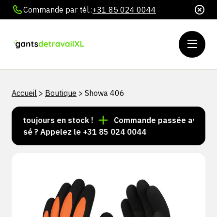
Commande par tél.:
+31 85 024 0044
Accueil
>
Boutique
>
Showa 406
les toujours en stock !
Commande passée avant 15 h 
nalisé ? Appelez le +31 85 024 0044