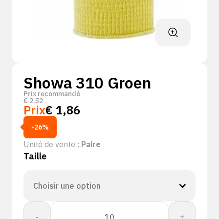
Showa 310 Groen
Prix recommandé
€
2,52
Prix
€
1,86
-26%
Unité de vente :
Paire
Taille
quantité
-
+
de