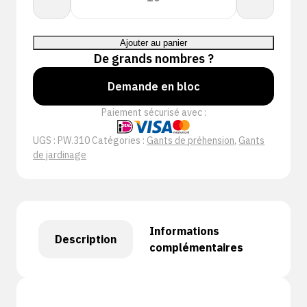
Showa
310
Ajouter au panier
Groen
De grands nombres ?
Demande en bloc
Paiement sécurisé avec :
UGS :
PW.310
Catégories :
Gants de préhension
,
Gants
de jardinage
Informations
Description
complémentaires