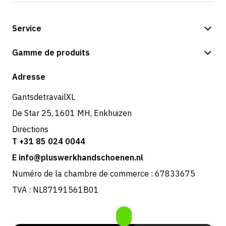
Service
Options de paiement
Gamme de produits
Expédition et livraison
Boutique
Adresse
Retours et service
GantsdetravailXL
De Star 25, 1601 MH, Enkhuizen
Directions
T +31 85 024 0044
E info@pluswerkhandschoenen.nl
Numéro de la chambre de commerce : 67833675
TVA : NL87191561B01