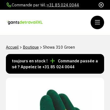
Commande par tél.:
+31 85 024 0044
Accueil
>
Boutique
>
Showa 310 Groen
les toujours en stock !
Commande passée avant 15 h =
alisé ? Appelez le +31 85 024 0044