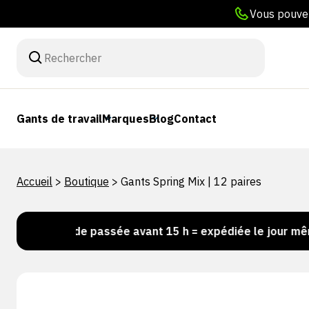
Vous pouvez
Gants de travail
Marques
Blog
Contact
Accueil
>
Boutique
>
Gants Spring Mix | 12 paires
mande passée avant 15 h = expédiée le jour même