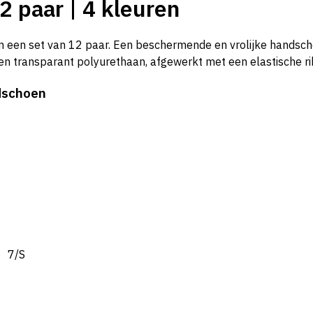
2 paar | 4 kleuren
n een set van 12 paar. Een b
eschermende en vrolijke handsc
n transparant polyurethaan, afgewerkt met een elastische ri
dschoen
: 7/S