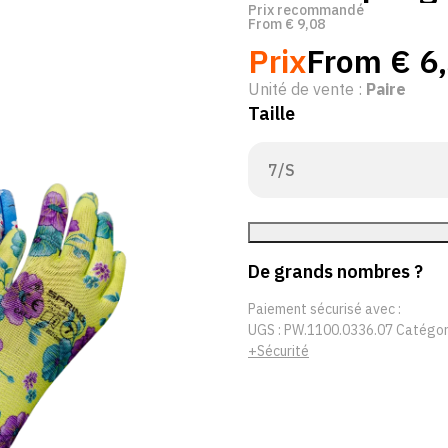
Prix recommandé
From
€
9,08
Prix
From
€
6,
Unité de vente :
Paire
Taille
De grands nombres ?
Paiement sécurisé avec :
UGS :
PW.1100.0336.07
Catégor
+Sécurité