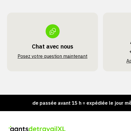
Chat avec nous
Posez votre question maintenant
A
mmande passée avant 15 h = expédiée le jour même