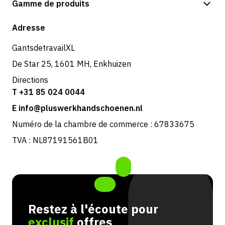
Gamme de produits
Expédition et livraison
Boutique
Adresse
Retours et service
GantsdetravailXL
De Star 25, 1601 MH, Enkhuizen
Directions
T +31 85 024 0044
E info@pluswerkhandschoenen.nl
Numéro de la chambre de commerce : 67833675
TVA : NL87191561B01
Restez à l'écoute pour
exclusif
offres