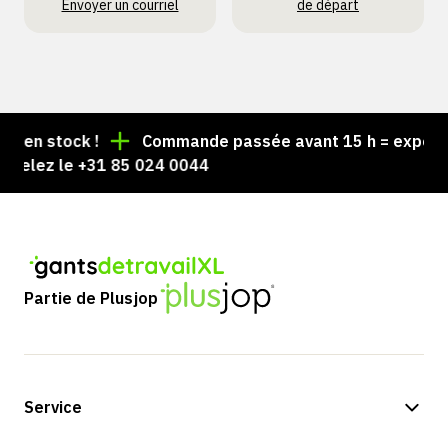
Envoyer un courriel
de départ
en stock !
Commande passée avant 15 h = expédiée l
lez le +31 85 024 0044
Partie de Plusjop
Service
Options de paiement