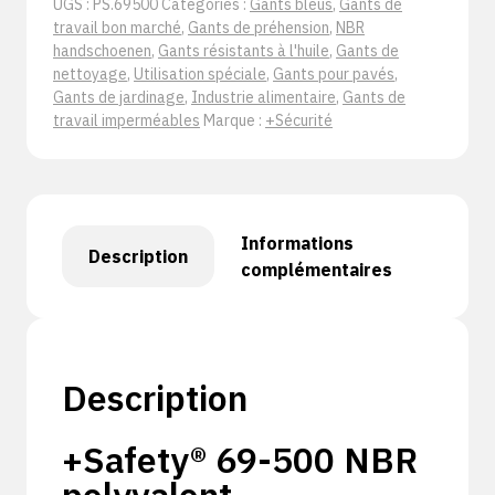
UGS :
PS.69500
Catégories :
Gants bleus
,
Gants de
travail bon marché
,
Gants de préhension
,
NBR
handschoenen
,
Gants résistants à l'huile
,
Gants de
nettoyage
,
Utilisation spéciale
,
Gants pour pavés
,
Gants de jardinage
,
Industrie alimentaire
,
Gants de
travail imperméables
Marque :
+Sécurité
Informations
Description
complémentaires
Description
+Safety® 69-500 NBR
polyvalent