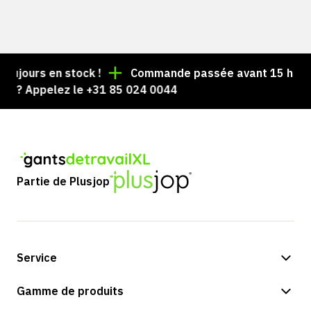
ours en stock !
Commande passée avant 15 h = expéd
 Appelez le +31 85 024 0044
Partie de Plusjop
Service
Options de paiement
Gamme de produits
Expédition et livraison