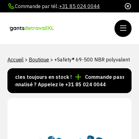
Commande par tél.:
+31 85 024 0044
Accueil
>
Boutique
>
+Safety® 69-500 NBR polyvalent
rticles toujours en stock !
Commande passée avant 15
sonnalisé ? Appelez le +31 85 024 0044