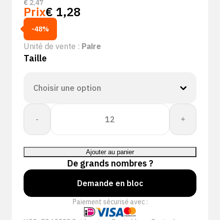
€
2,47
Prix
€
1,28
-48%
Unité de vente :
Paire
Taille
quantité
-
+
de
+Safety®
69-
Ajouter au panier
500
De grands nombres ?
Allround
NBR
Demande en bloc
Paiement sécurisé avec :