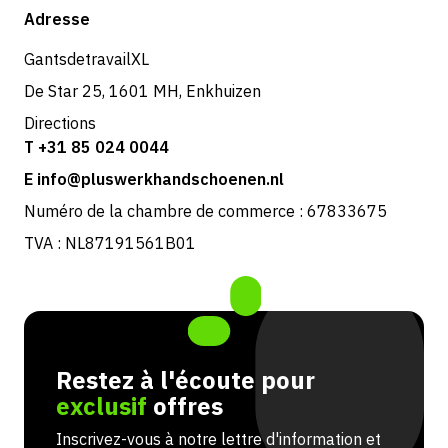
Boutique
Adresse
Retours et service
GantsdetravailXL
De Star 25, 1601 MH, Enkhuizen
Directions
T +31 85 024 0044
E info@pluswerkhandschoenen.nl
Numéro de la chambre de commerce : 67833675
TVA : NL87191561B01
Restez à l'écoute pour
exclusif
offres
Inscrivez-vous à notre lettre d'information et