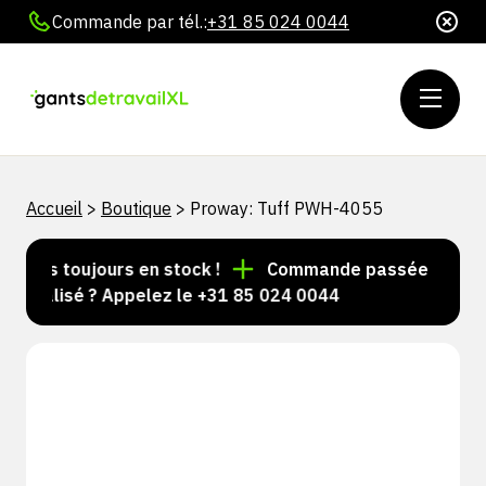
Commande par tél.:
+31 85 024 0044
Accueil
>
Boutique
>
Proway: Tuff PWH-4055
cles toujours en stock !
Commande passée avant 15 h
nnalisé ? Appelez le +31 85 024 0044