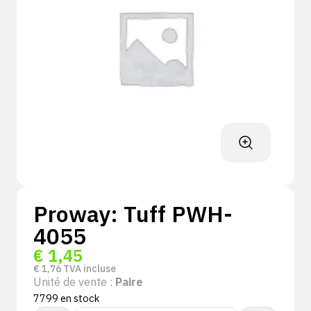
Proway: Tuff PWH-
4055
€
1,45
€
1,76
TVA incluse
Unité de vente :
Paire
7799 en stock