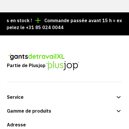
s en stock !
Commande passée avant 15 h = expédiée
pelez le +31 85 024 0044
Partie de Plusjop
Service
Options de paiement
Gamme de produits
Expédition et livraison
Boutique
Adresse
Retours et service