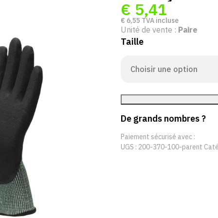
€
5,41
€
6,55
TVA incluse
Unité de vente :
Paire
Taille
De grands nombres ?
Paiement sécurisé avec :
UGS :
200-370-100-parent
Caté