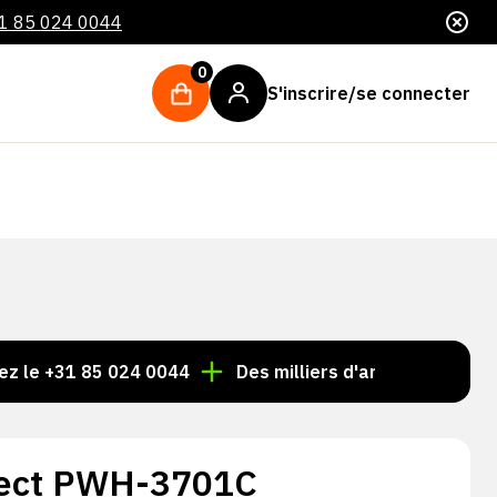
1 85 024 0044
0
S'inscrire/se connecter
31 85 024 0044
Des milliers d'articles toujours en sto
tect PWH-3701C