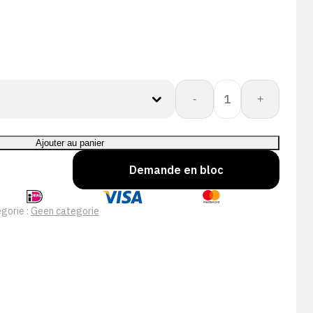
quantité
-
+
de
Proway:
Protect
Ajouter au panier
PWH-
Demande en bloc
3701C
gorie :
Geen categorie