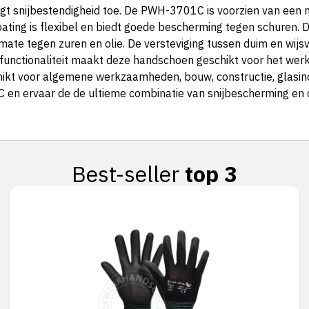
egt snijbestendigheid toe. De PWH-3701C is voorzien van een ni
 coating is flexibel en biedt goede bescherming tegen schuren.
 mate tegen zuren en olie. De versteviging tussen duim en wi
een functionaliteit maakt deze handschoen geschikt voor het 
ikt voor algemene werkzaamheden, bouw, constructie, glasind
en ervaar de de ultieme combinatie van snijbescherming en 
Best-seller
top 3