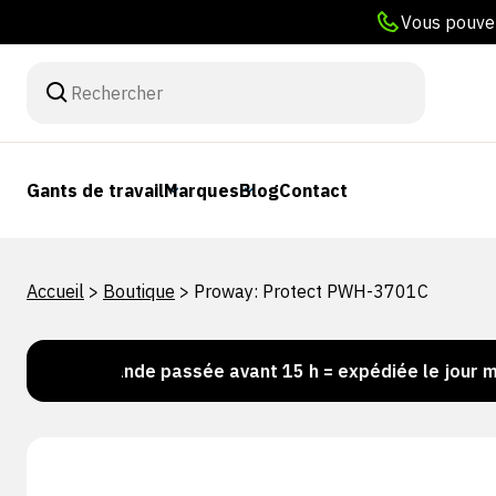
Vous pouvez
Gants de travail
Marques
Blog
Contact
Accueil
>
Boutique
>
Proway: Protect PWH-3701C
ommande passée avant 15 h = expédiée le jour même