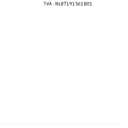
TVA : NL87191561B01
Portuguese
Swedish
Spanish