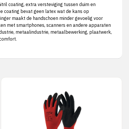
tril coating, extra versteviging tussen duim en
 De coating bevat geen latex wat de kans op
jsvinger maakt de handschoen minder gevoelig voor
werken met smartphones, scanners en andere apparaten
ustrie, metaalindustrie, metaalbewerking, plaatwerk,
comfort.