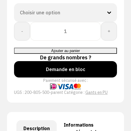
quantité
-
+
de
Proway:
Lite
Ajouter au panier
PWH-
De grands nombres ?
80550
Demande en bloc
Paiement sécurisé avec :
UGS :
200-805-500-parent
Catégorie :
Gants en PU
Informations
Description