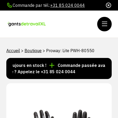
Commande par tél.:
+31 85 024 0044
Accueil
>
Boutique
>
Proway: Lite PWH-80550
s toujours en stock !
Commande passée avant 15 h = 
lisé ? Appelez le +31 85 024 0044