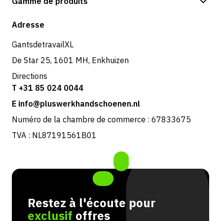
Gamme de produits
Expédition et livraison
Boutique
Adresse
Retours et service
GantsdetravailXL
De Star 25, 1601 MH, Enkhuizen
Directions
T +31 85 024 0044
E info@pluswerkhandschoenen.nl
Numéro de la chambre de commerce : 67833675
TVA : NL87191561B01
Restez à l'écoute pour
exclusif
offres