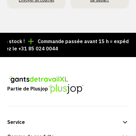
Envoyer un courriel
de départ
 stock !
Commande passée avant 15 h = expédiée le
ez le +31 85 024 0044
Partie de Plusjop
Service
Options de paiement