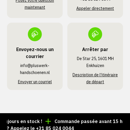
Posez votre question
maintenant
Appeler directement
Envoyez-nous un
Arrêter par
courrier
De Star 25, 1601 MH
info@pluswerk­
Enkhuizen
handschoenen.nl
Description de l'itinéraire
Envoyer un courriel
de départ
jours en stock !
Commande passée avant 15 h = expé
 ? Appelez le +31 85 024 0044