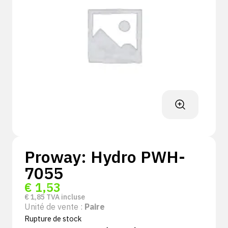
Proway: Hydro PWH-
7055
€
1,53
€
1,85
TVA incluse
Unité de vente :
Paire
Rupture de stock