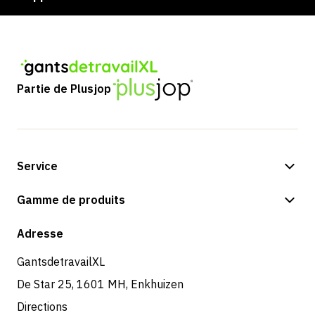
Partie de Plusjop
Service
Options de paiement
Gamme de produits
Expédition et livraison
Boutique
Adresse
Retours et service
GantsdetravailXL
De Star 25, 1601 MH, Enkhuizen
Directions