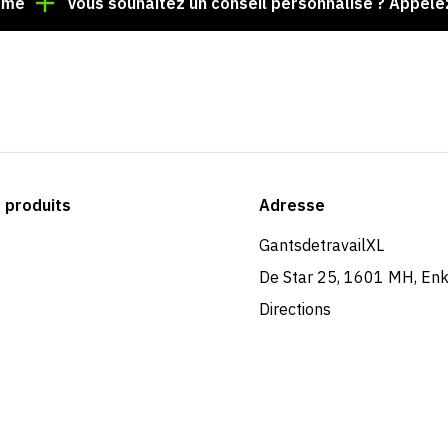
Vous souhaitez un conseil personnalisé ? Appelez le +3
produits
Adresse
GantsdetravailXL
De Star 25, 1601 MH, En
Directions