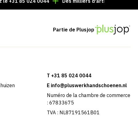
1 85 024 0044
Des milliers d'articles toujours en stock
Partie de Plusjop
T +31 85 024 0044
khuizen
E info@pluswerkhandschoenen.nl
Numéro de la chambre de commerce
: 67833675
TVA : NL87191561B01