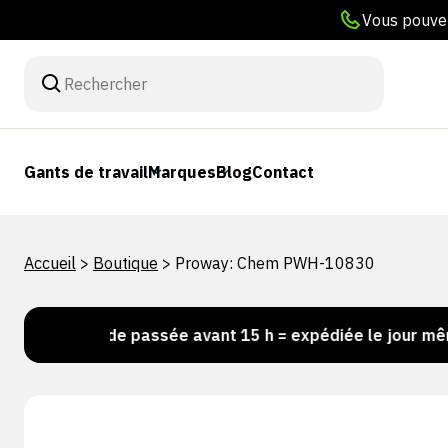
Vous pouvez
Gants de travail
Marques
Blog
Contact
Accueil
>
Boutique
>
Proway: Chem PWH-10830
mmande passée avant 15 h = expédiée le jour même