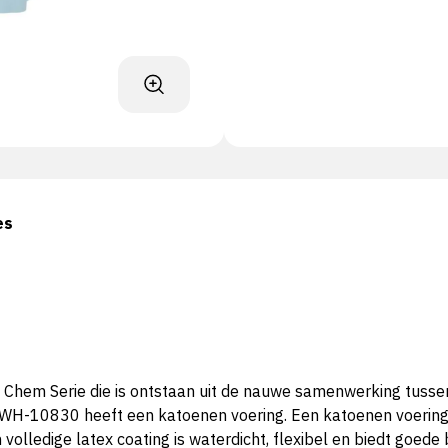
es
hem Serie die is ontstaan uit de nauwe samenwerking tussen
e PWH-10830 heeft een katoenen voering. Een katoenen voering 
n volledige latex coating is waterdicht, flexibel en biedt go