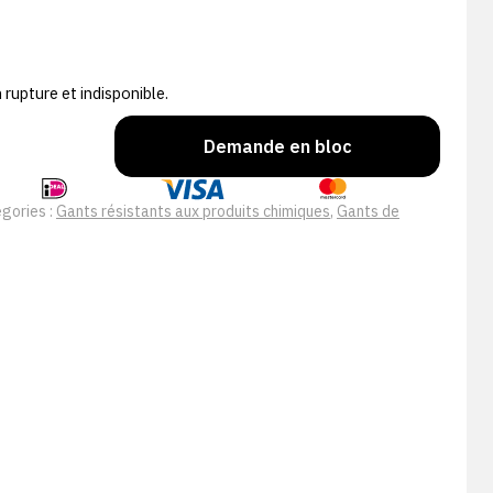
rupture et indisponible.
Demande en bloc
gories :
Gants résistants aux produits chimiques
,
Gants de