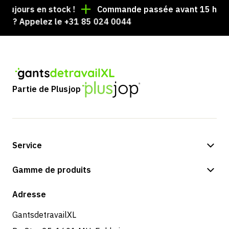
ujours en stock !
Commande passée avant 15 h = exp
 ? Appelez le +31 85 024 0044
Partie de Plusjop
Service
Options de paiement
Gamme de produits
Expédition et livraison
Boutique
Adresse
Retours et service
GantsdetravailXL