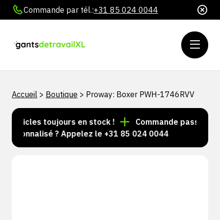
Commande par tél.:
+31 85 024 0044
Accueil
>
Boutique
>
Proway: Boxer PWH-1746RVV
'articles toujours en stock !
Commande passée avant 
personnalisé ? Appelez le +31 85 024 0044