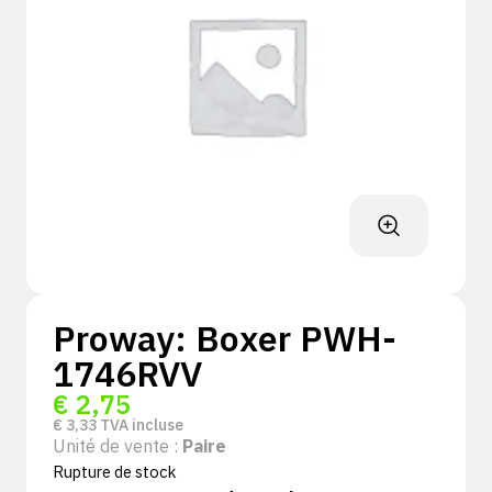
Proway: Boxer PWH-
1746RVV
€
2,75
€
3,33
TVA incluse
Unité de vente :
Paire
Rupture de stock