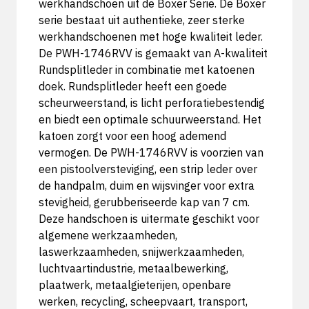
werkhandschoen uit de Boxer Serie. De Boxer
serie bestaat uit authentieke, zeer sterke
werkhandschoenen met hoge kwaliteit leder.
De PWH-1746RVV is gemaakt van A-kwaliteit
Rundsplitleder in combinatie met katoenen
doek. Rundsplitleder heeft een goede
scheurweerstand, is licht perforatiebestendig
en biedt een optimale schuurweerstand. Het
katoen zorgt voor een hoog ademend
vermogen. De PWH-1746RVV is voorzien van
een pistoolversteviging, een strip leder over
de handpalm, duim en wijsvinger voor extra
stevigheid, gerubberiseerde kap van 7 cm.
Deze handschoen is uitermate geschikt voor
algemene werkzaamheden,
laswerkzaamheden, snijwerkzaamheden,
luchtvaartindustrie, metaalbewerking,
plaatwerk, metaalgieterijen, openbare
werken, recycling, scheepvaart, transport,