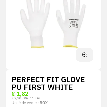
PERFECT FIT GLOVE
PU FIRST WHITE
€
1,82
€
2,20
TVA incluse
Unité de vente :
BOX