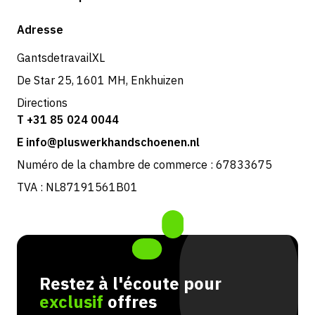
Expédition et livraison
Boutique
Adresse
Retours et service
GantsdetravailXL
De Star 25, 1601 MH, Enkhuizen
Directions
T +31 85 024 0044
E info@pluswerkhandschoenen.nl
Numéro de la chambre de commerce : 67833675
TVA : NL87191561B01
Restez à l'écoute pour
exclusif
offres