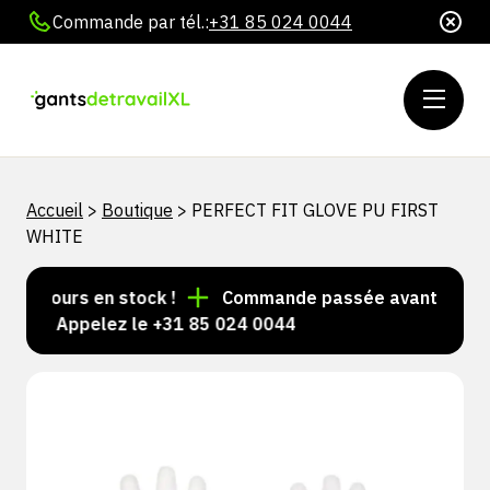
Commande par tél.:
+31 85 024 0044
Accueil
>
Boutique
>
PERFECT FIT GLOVE PU FIRST
WHITE
toujours en stock !
Commande passée avant 15 h = ex
sé ? Appelez le +31 85 024 0044