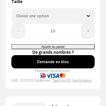
Taille
quantité
-
+
de
PERFECT
FIT
Ajouter au panier
GLOVE
De grands nombres ?
PU
FIRST
Demande en bloc
WHITE
Paiement sécurisé avec :
UGS :
2132255
Catégories :
Gants en PU
,
Gants blancs