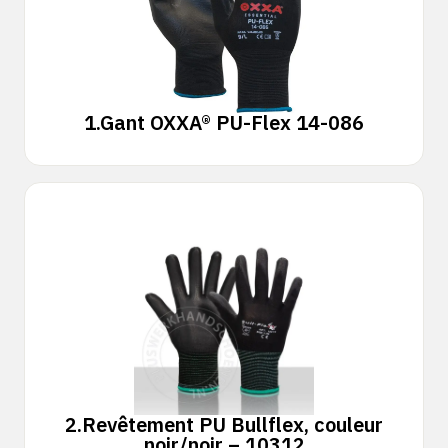
1.
Gant OXXA® PU-Flex 14-086
2.
Revêtement PU Bullflex, couleur
noir/noir – 10312