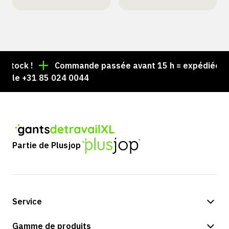
tock !
Commande passée avant 15 h = expédiée le j
 le +31 85 024 0044
Partie de Plusjop
Service
Options de paiement
Gamme de produits