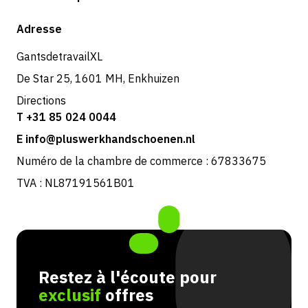
Expédition et livraison
Boutique
Adresse
Retours et service
GantsdetravailXL
De Star 25, 1601 MH, Enkhuizen
Directions
T +31 85 024 0044
E info@pluswerkhandschoenen.nl
Numéro de la chambre de commerce : 67833675
TVA : NL87191561B01
Restez à l'écoute pour
exclusif
offres