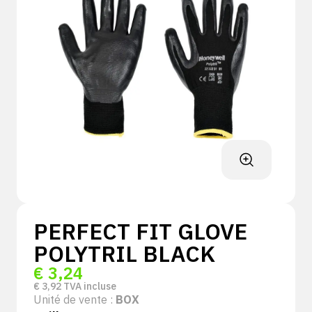
PERFECT FIT GLOVE
POLYTRIL BLACK
€
3,24
€
3,92
TVA incluse
Unité de vente :
BOX