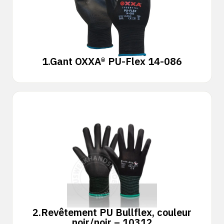
1.
Gant OXXA® PU-Flex 14-086
2.
Revêtement PU Bullflex, couleur
noir/noir – 10312