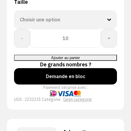
Taille
quantité
-
+
de
PERFECT
FIT
Ajouter au panier
GLOVE
De grands nombres ?
POLYTRIL
BLACK
Demande en bloc
Paiement sécurisé avec :
UGS :
2232231
Catégorie :
Geen categorie