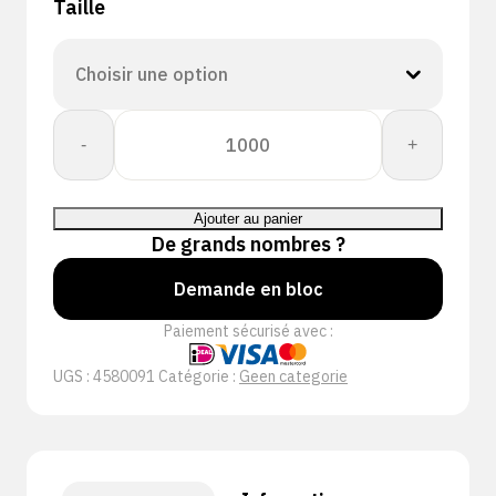
Taille
quantité
-
+
de
PERFECT
FIT
Ajouter au panier
GLOVE
De grands nombres ?
DEXPURE
800-
Demande en bloc
91
Paiement sécurisé avec :
UGS :
4580091
Catégorie :
Geen categorie