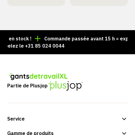
 en stock !
Commande passée avant 15 h = expédiée 
pelez le +31 85 024 0044
Partie de Plusjop
Service
Options de paiement
Gamme de produits