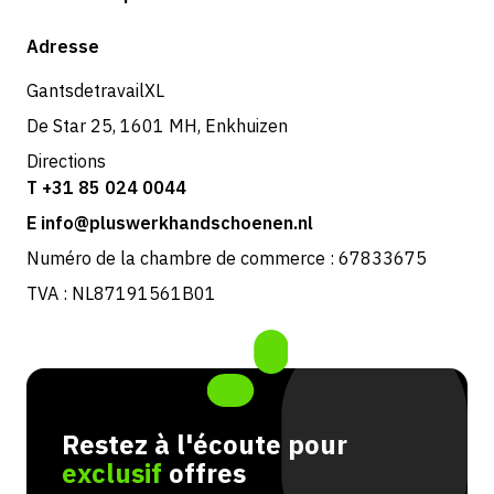
Expédition et livraison
Boutique
Adresse
Retours et service
GantsdetravailXL
De Star 25, 1601 MH, Enkhuizen
Directions
T +31 85 024 0044
E info@pluswerkhandschoenen.nl
Numéro de la chambre de commerce : 67833675
TVA : NL87191561B01
Restez à l'écoute pour
exclusif
offres