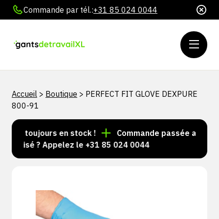
Commande par tél.:
+31 85 024 0044
Accueil
>
Boutique
>
PERFECT FIT GLOVE DEXPURE
800-91
cles toujours en stock !
Commande passée avant 15 h 
nalisé ? Appelez le +31 85 024 0044