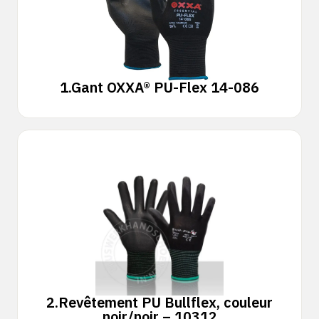
1.
Gant OXXA® PU-Flex 14-086
2.
Revêtement PU Bullflex, couleur
noir/noir – 10312