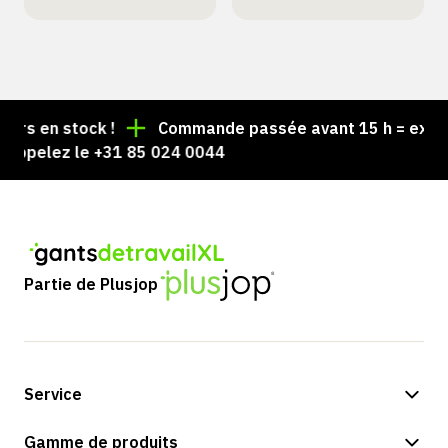
s en stock !
Commande passée avant 15 h = expédiée
ppelez le +31 85 024 0044
Partie de Plusjop
Service
Options de paiement
Gamme de produits