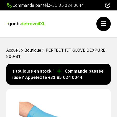
Commande par tél.:
+31 85 024 0044
Accueil
>
Boutique
>
PERFECT FIT GLOVE DEXPURE
800-81
icles toujours en stock !
Commande passée avant 15 h
nnalisé ? Appelez le +31 85 024 0044