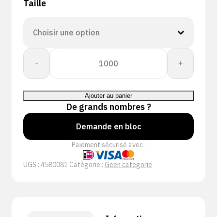
Taille
quantité
-
+
de
PERFECT
FIT
Ajouter au panier
GLOVE
De grands nombres ?
DEXPURE
800-
Demande en bloc
81
Paiement sécurisé avec :
UGS :
4580081
Catégorie :
Geen categorie