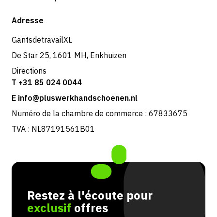
Expédition et livraison
Boutique
Adresse
Retours et service
GantsdetravailXL
De Star 25, 1601 MH, Enkhuizen
Directions
T +31 85 024 0044
E info@pluswerkhandschoenen.nl
Numéro de la chambre de commerce : 67833675
TVA : NL87191561B01
Restez à l'écoute pour
exclusif
offres