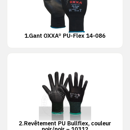
1.
Gant OXXA® PU-Flex 14-086
2.
Revêtement PU Bullflex, couleur
noir/noir – 10312